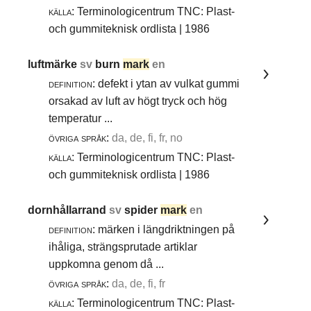
källa:
Terminologicentrum TNC: Plast-
och gummiteknisk ordlista | 1986
luftmärke
sv
burn
mark
en
definition:
defekt i ytan av vulkat gummi
orsakad av luft av högt tryck och hög
temperatur ...
övriga språk:
da, de, fi, fr, no
källa:
Terminologicentrum TNC: Plast-
och gummiteknisk ordlista | 1986
dornhållarrand
sv
spider
mark
en
definition:
märken i längdriktningen på
ihåliga, strängsprutade artiklar
uppkomna genom då ...
övriga språk:
da, de, fi, fr
källa:
Terminologicentrum TNC: Plast-