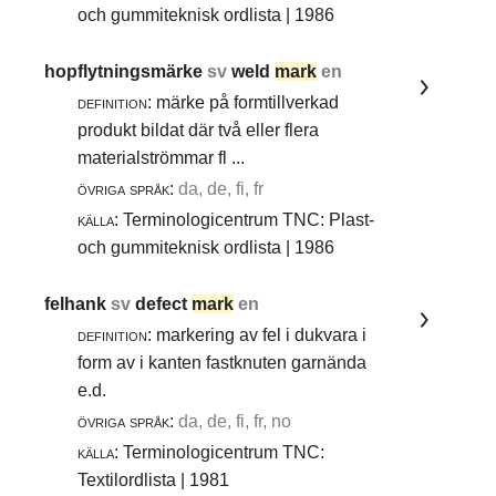
och gummiteknisk ordlista | 1986
hopflytningsmärke
sv
weld
mark
en
definition:
märke på formtillverkad
produkt bildat där två eller flera
materialströmmar fl ...
övriga språk:
da, de, fi, fr
källa:
Terminologicentrum TNC: Plast-
och gummiteknisk ordlista | 1986
felhank
sv
defect
mark
en
definition:
markering av fel i dukvara i
form av i kanten fastknuten garnända
e.d.
övriga språk:
da, de, fi, fr, no
källa:
Terminologicentrum TNC:
Textilordlista | 1981