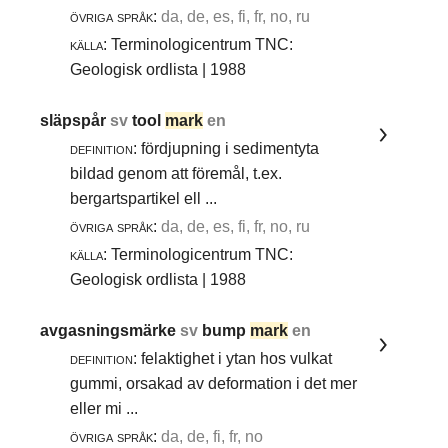
övriga språk:
da, de, es, fi, fr, no, ru
källa:
Terminologicentrum TNC:
Geologisk ordlista | 1988
släpspår
sv
tool
mark
en
definition:
fördjupning i sedimentyta
bildad genom att föremål, t.ex.
bergartspartikel ell ...
övriga språk:
da, de, es, fi, fr, no, ru
källa:
Terminologicentrum TNC:
Geologisk ordlista | 1988
avgasningsmärke
sv
bump
mark
en
definition:
felaktighet i ytan hos vulkat
gummi, orsakad av deformation i det mer
eller mi ...
övriga språk:
da, de, fi, fr, no