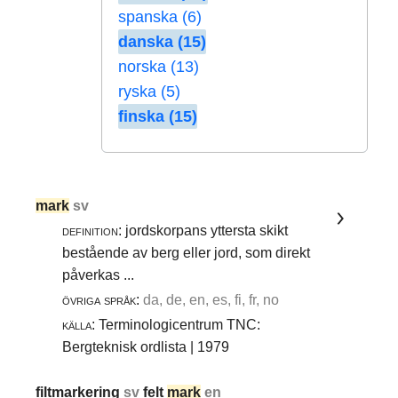
spanska (6)
danska (15)
norska (13)
ryska (5)
finska (15)
mark
sv
definition:
jordskorpans yttersta skikt
bestående av berg eller jord, som direkt
påverkas ...
övriga språk:
da, de, en, es, fi, fr, no
källa:
Terminologicentrum TNC:
Bergteknisk ordlista | 1979
filtmarkering
sv
felt
mark
en