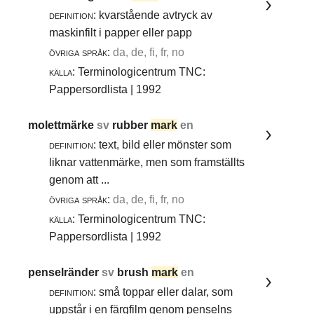
definition:
kvarstående avtryck av
maskinfilt i papper eller papp
övriga språk:
da, de, fi, fr, no
källa:
Terminologicentrum TNC:
Pappersordlista | 1992
molettmärke
sv
rubber
mark
en
definition:
text, bild eller mönster som
liknar vattenmärke, men som framställts
genom att ...
övriga språk:
da, de, fi, fr, no
källa:
Terminologicentrum TNC:
Pappersordlista | 1992
penselränder
sv
brush
mark
en
definition:
små toppar eller dalar, som
uppstår i en färgfilm genom penselns