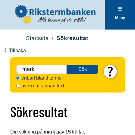
Meny
Startsida
Sökresultat
Tillbaka
Sök
enbart bland termer
även i all annan text
Sökresultat
Din sökning på
mark
gav
15
träffar.