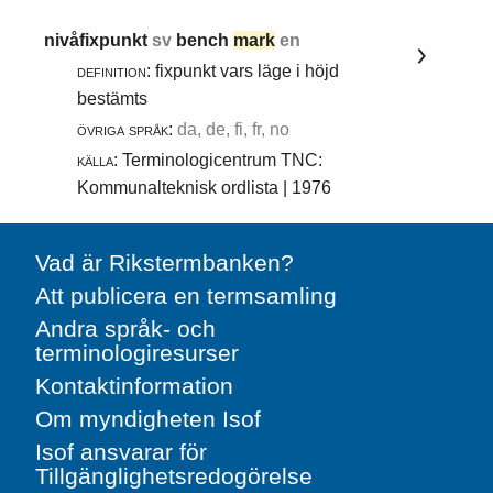
nivåfixpunkt
sv
bench
mark
en
definition:
fixpunkt vars läge i höjd
bestämts
övriga språk:
da, de, fi, fr, no
källa:
Terminologicentrum TNC:
Kommunalteknisk ordlista | 1976
Vad är Rikstermbanken?
Att publicera en termsamling
Andra språk- och
terminologiresurser
Kontaktinformation
Om myndigheten Isof
Isof ansvarar för
Tillgänglighetsredogörelse