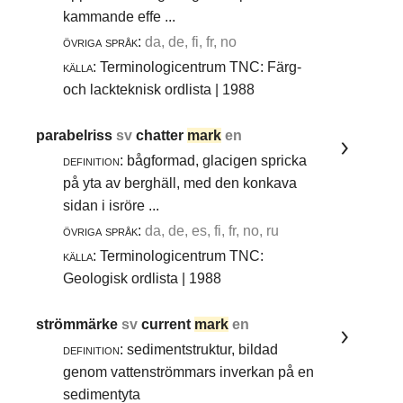
kammande effe ...
övriga språk:
da, de, fi, fr, no
källa:
Terminologicentrum TNC: Färg-
och lackteknisk ordlista | 1988
parabelriss
sv
chatter
mark
en
definition:
bågformad, glacigen spricka
på yta av berghäll, med den konkava
sidan i isröre ...
övriga språk:
da, de, es, fi, fr, no, ru
källa:
Terminologicentrum TNC:
Geologisk ordlista | 1988
strömmärke
sv
current
mark
en
definition:
sedimentstruktur, bildad
genom vattenströmmars inverkan på en
sedimentyta