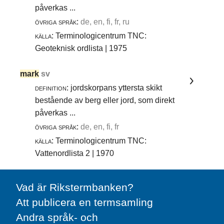
påverkas ...
övriga språk:
de, en, fi, fr, ru
källa:
Terminologicentrum TNC:
Geoteknisk ordlista | 1975
mark
sv
definition:
jordskorpans yttersta skikt
bestående av berg eller jord, som direkt
påverkas ...
övriga språk:
de, en, fi, fr
källa:
Terminologicentrum TNC:
Vattenordlista 2 | 1970
Vad är Rikstermbanken?
Att publicera en termsamling
Andra språk- och