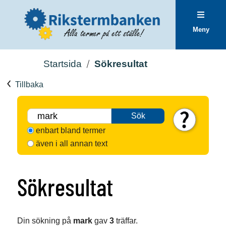
Meny
Startsida
Sökresultat
Tillbaka
Sök
enbart bland termer
även i all annan text
Sökresultat
Din sökning på
mark
gav
3
träffar.