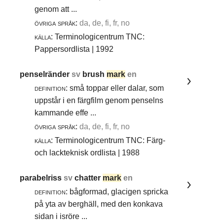
genom att ...
övriga språk:
da, de, fi, fr, no
källa:
Terminologicentrum TNC:
Pappersordlista | 1992
penselränder
sv
brush
mark
en
definition:
små toppar eller dalar, som
uppstår i en färgfilm genom penselns
kammande effe ...
övriga språk:
da, de, fi, fr, no
källa:
Terminologicentrum TNC: Färg-
och lackteknisk ordlista | 1988
parabelriss
sv
chatter
mark
en
definition:
bågformad, glacigen spricka
på yta av berghäll, med den konkava
sidan i isröre ...