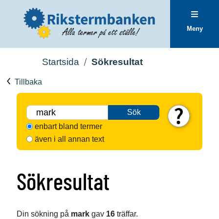
Meny
Startsida
Sökresultat
Tillbaka
Sök
enbart bland termer
även i all annan text
Sökresultat
Din sökning på
mark
gav
16
träffar.