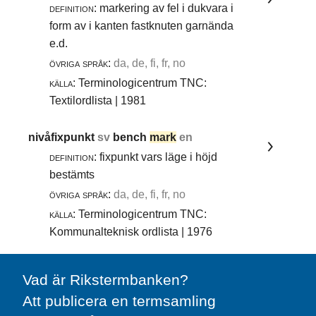
definition:
markering av fel i dukvara i
form av i kanten fastknuten garnända
e.d.
övriga språk:
da, de, fi, fr, no
källa:
Terminologicentrum TNC:
Textilordlista | 1981
nivåfixpunkt
sv
bench
mark
en
definition:
fixpunkt vars läge i höjd
bestämts
övriga språk:
da, de, fi, fr, no
källa:
Terminologicentrum TNC:
Kommunalteknisk ordlista | 1976
Vad är Rikstermbanken?
Att publicera en termsamling