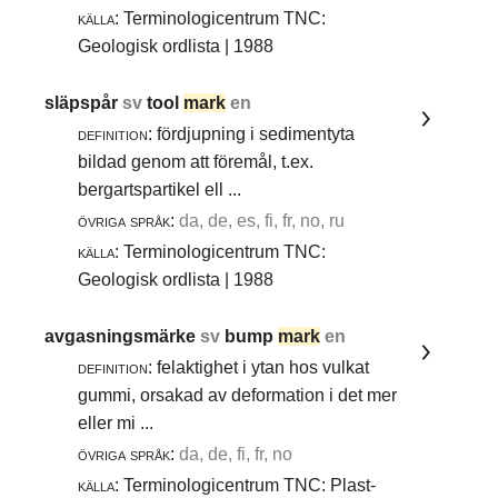
källa:
Terminologicentrum TNC:
Geologisk ordlista | 1988
släpspår
sv
tool
mark
en
definition:
fördjupning i sedimentyta
bildad genom att föremål, t.ex.
bergartspartikel ell ...
övriga språk:
da, de, es, fi, fr, no, ru
källa:
Terminologicentrum TNC:
Geologisk ordlista | 1988
avgasningsmärke
sv
bump
mark
en
definition:
felaktighet i ytan hos vulkat
gummi, orsakad av deformation i det mer
eller mi ...
övriga språk:
da, de, fi, fr, no
källa:
Terminologicentrum TNC: Plast-