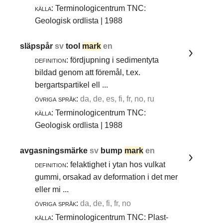
källa:
Terminologicentrum TNC:
Geologisk ordlista | 1988
släpspår
sv
tool
mark
en
definition:
fördjupning i sedimentyta
bildad genom att föremål, t.ex.
bergartspartikel ell ...
övriga språk:
da, de, es, fi, fr, no, ru
källa:
Terminologicentrum TNC:
Geologisk ordlista | 1988
avgasningsmärke
sv
bump
mark
en
definition:
felaktighet i ytan hos vulkat
gummi, orsakad av deformation i det mer
eller mi ...
övriga språk:
da, de, fi, fr, no
källa:
Terminologicentrum TNC: Plast-