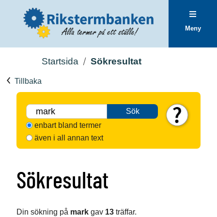
Meny
Startsida
Sökresultat
Tillbaka
Sök
enbart bland termer
även i all annan text
Sökresultat
Din sökning på
mark
gav
13
träffar.