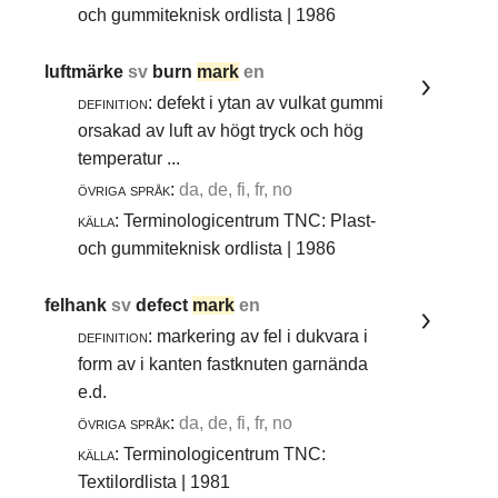
och gummiteknisk ordlista | 1986
luftmärke
sv
burn
mark
en
definition:
defekt i ytan av vulkat gummi
orsakad av luft av högt tryck och hög
temperatur ...
övriga språk:
da, de, fi, fr, no
källa:
Terminologicentrum TNC: Plast-
och gummiteknisk ordlista | 1986
felhank
sv
defect
mark
en
definition:
markering av fel i dukvara i
form av i kanten fastknuten garnända
e.d.
övriga språk:
da, de, fi, fr, no
källa:
Terminologicentrum TNC:
Textilordlista | 1981