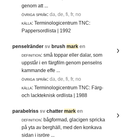
genom att ...
övriga språk:
da, de, fi, fr, no
källa:
Terminologicentrum TNC:
Pappersordlista | 1992
penselränder
sv
brush
mark
en
definition:
små toppar eller dalar, som
uppstår i en färgfilm genom penselns
kammande effe ...
övriga språk:
da, de, fi, fr, no
källa:
Terminologicentrum TNC: Färg-
och lackteknisk ordlista | 1988
parabelriss
sv
chatter
mark
en
definition:
bågformad, glacigen spricka
på yta av berghäll, med den konkava
sidan i isröre ...