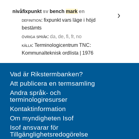
nivåfixpunkt
sv
bench
mark
en
definition:
fixpunkt vars läge i höjd
bestämts
övriga språk:
da, de, fi, fr, no
källa:
Terminologicentrum TNC:
Kommunalteknisk ordlista | 1976
Vad är Rikstermbanken?
Att publicera en termsamling
Andra språk- och
terminologiresurser
Kontaktinformation
Om myndigheten Isof
Isof ansvarar för
Tillgänglighetsredogörelse