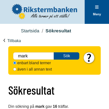
Meny
Startsida
Sökresultat
Tillbaka
Sök
enbart bland termer
även i all annan text
Sökresultat
Din sökning på
mark
gav
16
träffar.