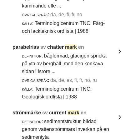
kammande effe ...
övriga språk:
da, de, fi, fr, no
källa:
Terminologicentrum TNC: Färg-
och lackteknisk ordlista | 1988
parabelriss
sv
chatter
mark
en
definition:
bågformad, glacigen spricka
på yta av berghäll, med den konkava
sidan i isröre ...
övriga språk:
da, de, es, fi, fr, no, ru
källa:
Terminologicentrum TNC:
Geologisk ordlista | 1988
strömmärke
sv
current
mark
en
definition:
sedimentstruktur, bildad
genom vattenströmmars inverkan på en
sedimentyta