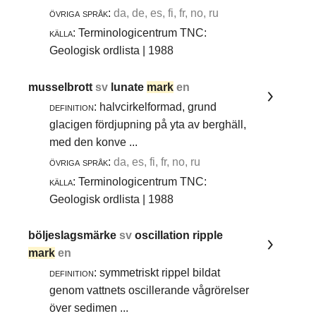
övriga språk:
da, de, es, fi, fr, no, ru
källa:
Terminologicentrum TNC:
Geologisk ordlista | 1988
musselbrott
sv
lunate
mark
en
definition:
halvcirkelformad, grund
glacigen fördjupning på yta av berghäll,
med den konve ...
övriga språk:
da, es, fi, fr, no, ru
källa:
Terminologicentrum TNC:
Geologisk ordlista | 1988
böljeslagsmärke
sv
oscillation ripple
mark
en
definition:
symmetriskt rippel bildat
genom vattnets oscillerande vågrörelser
över sedimen ...