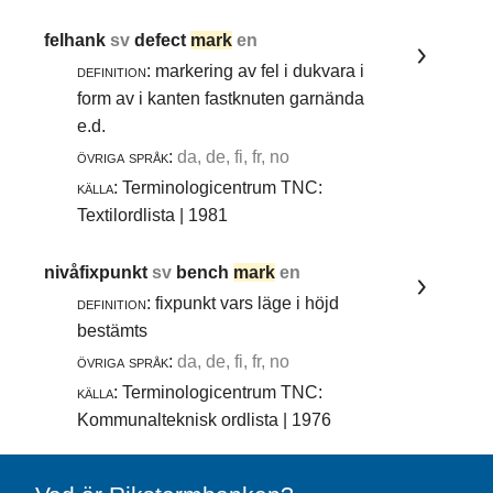
felhank
sv
defect
mark
en
definition:
markering av fel i dukvara i
form av i kanten fastknuten garnända
e.d.
övriga språk:
da, de, fi, fr, no
källa:
Terminologicentrum TNC:
Textilordlista | 1981
nivåfixpunkt
sv
bench
mark
en
definition:
fixpunkt vars läge i höjd
bestämts
övriga språk:
da, de, fi, fr, no
källa:
Terminologicentrum TNC:
Kommunalteknisk ordlista | 1976