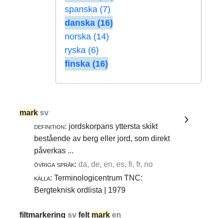
spanska (7)
danska (16)
norska (14)
ryska (6)
finska (16)
mark
sv
definition:
jordskorpans yttersta skikt
bestående av berg eller jord, som direkt
påverkas ...
övriga språk:
da, de, en, es, fi, fr, no
källa:
Terminologicentrum TNC:
Bergteknisk ordlista | 1979
filtmarkering
sv
felt
mark
en