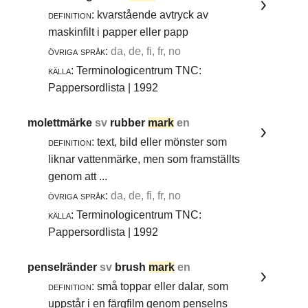
definition:
kvarstående avtryck av
maskinfilt i papper eller papp
övriga språk:
da, de, fi, fr, no
källa:
Terminologicentrum TNC:
Pappersordlista | 1992
molettmärke
sv
rubber
mark
en
definition:
text, bild eller mönster som
liknar vattenmärke, men som framställts
genom att ...
övriga språk:
da, de, fi, fr, no
källa:
Terminologicentrum TNC:
Pappersordlista | 1992
penselränder
sv
brush
mark
en
definition:
små toppar eller dalar, som
uppstår i en färgfilm genom penselns