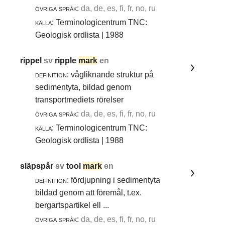
övriga språk:
da, de, es, fi, fr, no, ru
källa:
Terminologicentrum TNC:
Geologisk ordlista | 1988
rippel
sv
ripple
mark
en
definition:
vågliknande struktur på
sedimentyta, bildad genom
transportmediets rörelser
övriga språk:
da, de, es, fi, fr, no, ru
källa:
Terminologicentrum TNC:
Geologisk ordlista | 1988
släpspår
sv
tool
mark
en
definition:
fördjupning i sedimentyta
bildad genom att föremål, t.ex.
bergartspartikel ell ...
övriga språk:
da, de, es, fi, fr, no, ru