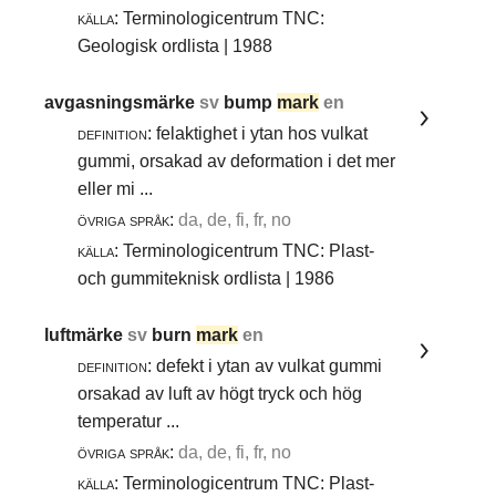
källa:
Terminologicentrum TNC:
Geologisk ordlista | 1988
avgasningsmärke
sv
bump
mark
en
definition:
felaktighet i ytan hos vulkat
gummi, orsakad av deformation i det mer
eller mi ...
övriga språk:
da, de, fi, fr, no
källa:
Terminologicentrum TNC: Plast-
och gummiteknisk ordlista | 1986
luftmärke
sv
burn
mark
en
definition:
defekt i ytan av vulkat gummi
orsakad av luft av högt tryck och hög
temperatur ...
övriga språk:
da, de, fi, fr, no
källa:
Terminologicentrum TNC: Plast-