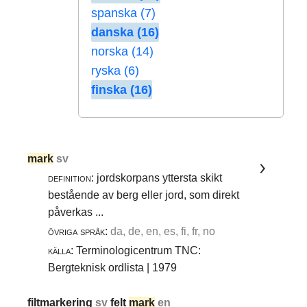
spanska (7)
danska (16)
norska (14)
ryska (6)
finska (16)
mark
sv
definition:
jordskorpans yttersta skikt
bestående av berg eller jord, som direkt
påverkas ...
övriga språk:
da, de, en, es, fi, fr, no
källa:
Terminologicentrum TNC:
Bergteknisk ordlista | 1979
filtmarkering
sv
felt
mark
en