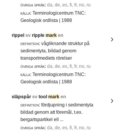
övriga språk:
da, de, es, fi, fr, no, ru
källa:
Terminologicentrum TNC:
Geologisk ordlista | 1988
rippel
sv
ripple
mark
en
definition:
vågliknande struktur på
sedimentyta, bildad genom
transportmediets rörelser
övriga språk:
da, de, es, fi, fr, no, ru
källa:
Terminologicentrum TNC:
Geologisk ordlista | 1988
släpspår
sv
tool
mark
en
definition:
fördjupning i sedimentyta
bildad genom att föremål, t.ex.
bergartspartikel ell ...
övriga språk:
da, de, es, fi, fr, no, ru