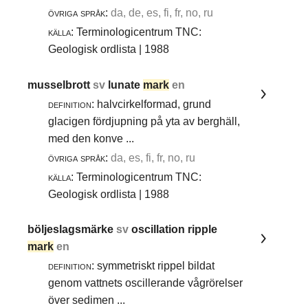
övriga språk:
da, de, es, fi, fr, no, ru
källa:
Terminologicentrum TNC:
Geologisk ordlista | 1988
musselbrott
sv
lunate
mark
en
definition:
halvcirkelformad, grund
glacigen fördjupning på yta av berghäll,
med den konve ...
övriga språk:
da, es, fi, fr, no, ru
källa:
Terminologicentrum TNC:
Geologisk ordlista | 1988
böljeslagsmärke
sv
oscillation ripple
mark
en
definition:
symmetriskt rippel bildat
genom vattnets oscillerande vågrörelser
över sedimen ...