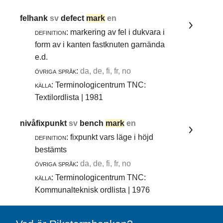
felhank
sv
defect
mark
en
definition:
markering av fel i dukvara i
form av i kanten fastknuten garnända
e.d.
övriga språk:
da, de, fi, fr, no
källa:
Terminologicentrum TNC:
Textilordlista | 1981
nivåfixpunkt
sv
bench
mark
en
definition:
fixpunkt vars läge i höjd
bestämts
övriga språk:
da, de, fi, fr, no
källa:
Terminologicentrum TNC:
Kommunalteknisk ordlista | 1976