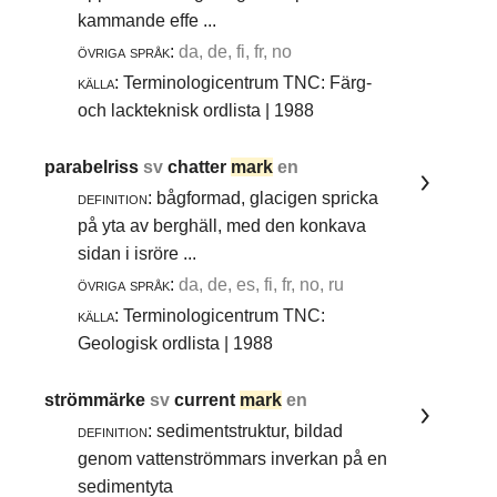
kammande effe ...
övriga språk:
da, de, fi, fr, no
källa:
Terminologicentrum TNC: Färg-
och lackteknisk ordlista | 1988
parabelriss
sv
chatter
mark
en
definition:
bågformad, glacigen spricka
på yta av berghäll, med den konkava
sidan i isröre ...
övriga språk:
da, de, es, fi, fr, no, ru
källa:
Terminologicentrum TNC:
Geologisk ordlista | 1988
strömmärke
sv
current
mark
en
definition:
sedimentstruktur, bildad
genom vattenströmmars inverkan på en
sedimentyta