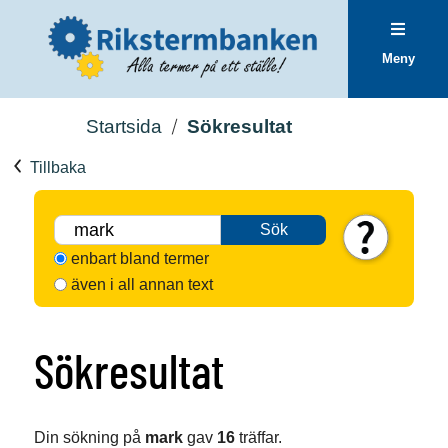
Meny
Startsida
Sökresultat
Tillbaka
Sök
enbart bland termer
även i all annan text
Sökresultat
Din sökning på
mark
gav
16
träffar.