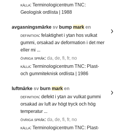
källa:
Terminologicentrum TNC:
Geologisk ordlista | 1988
avgasningsmärke
sv
bump
mark
en
definition:
felaktighet i ytan hos vulkat
gummi, orsakad av deformation i det mer
eller mi ...
övriga språk:
da, de, fi, fr, no
källa:
Terminologicentrum TNC: Plast-
och gummiteknisk ordlista | 1986
luftmärke
sv
burn
mark
en
definition:
defekt i ytan av vulkat gummi
orsakad av luft av högt tryck och hög
temperatur ...
övriga språk:
da, de, fi, fr, no
källa:
Terminologicentrum TNC: Plast-