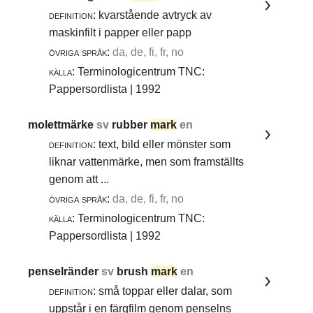
definition:
kvarstående avtryck av
maskinfilt i papper eller papp
övriga språk:
da, de, fi, fr, no
källa:
Terminologicentrum TNC:
Pappersordlista | 1992
molettmärke
sv
rubber
mark
en
definition:
text, bild eller mönster som
liknar vattenmärke, men som framställts
genom att ...
övriga språk:
da, de, fi, fr, no
källa:
Terminologicentrum TNC:
Pappersordlista | 1992
penselränder
sv
brush
mark
en
definition:
små toppar eller dalar, som
uppstår i en färgfilm genom penselns