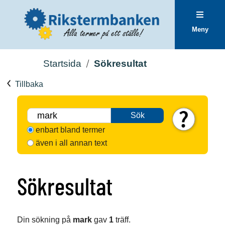
Meny
Startsida
Sökresultat
Tillbaka
Sök
enbart bland termer
även i all annan text
Sökresultat
Din sökning på
mark
gav
1
träff.