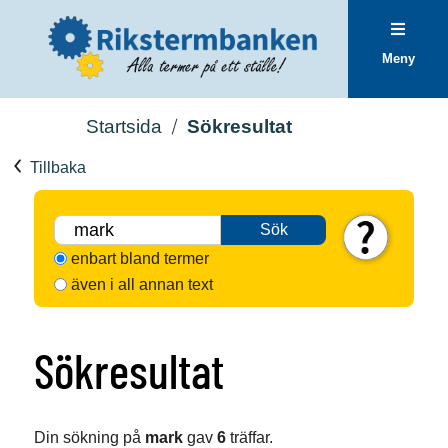
Meny
Startsida
Sökresultat
Tillbaka
Sök
enbart bland termer
även i all annan text
Sökresultat
Din sökning på
mark
gav
6
träffar.