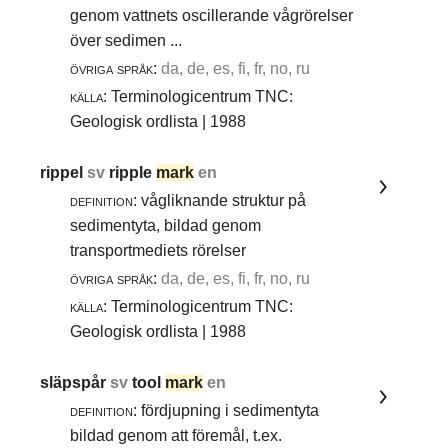
genom vattnets oscillerande vågrörelser
över sedimen ...
övriga språk:
da, de, es, fi, fr, no, ru
källa:
Terminologicentrum TNC:
Geologisk ordlista | 1988
rippel
sv
ripple
mark
en
definition:
vågliknande struktur på
sedimentyta, bildad genom
transportmediets rörelser
övriga språk:
da, de, es, fi, fr, no, ru
källa:
Terminologicentrum TNC:
Geologisk ordlista | 1988
släpspår
sv
tool
mark
en
definition:
fördjupning i sedimentyta
bildad genom att föremål, t.ex.