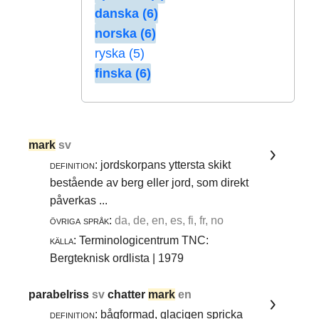
danska (6)
norska (6)
ryska (5)
finska (6)
mark
sv
definition:
jordskorpans yttersta skikt
bestående av berg eller jord, som direkt
påverkas ...
övriga språk:
da, de, en, es, fi, fr, no
källa:
Terminologicentrum TNC:
Bergteknisk ordlista | 1979
parabelriss
sv
chatter
mark
en
definition:
bågformad, glacigen spricka