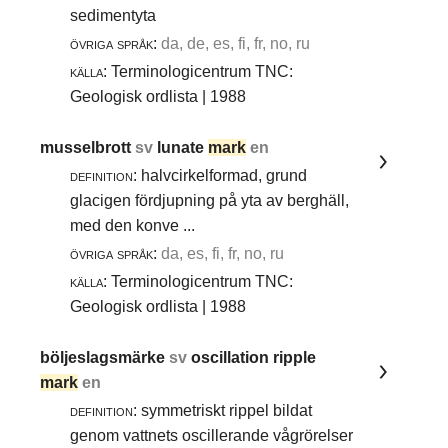
sedimentyta
övriga språk:
da, de, es, fi, fr, no, ru
källa:
Terminologicentrum TNC:
Geologisk ordlista | 1988
musselbrott
sv
lunate
mark
en
definition:
halvcirkelformad, grund
glacigen fördjupning på yta av berghäll,
med den konve ...
övriga språk:
da, es, fi, fr, no, ru
källa:
Terminologicentrum TNC:
Geologisk ordlista | 1988
böljeslagsmärke
sv
oscillation ripple
mark
en
definition:
symmetriskt rippel bildat
genom vattnets oscillerande vågrörelser