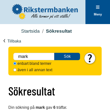
Meny
Startsida
Sökresultat
Tillbaka
Sök
enbart bland termer
även i all annan text
Sökresultat
Din sökning på
mark
gav
6
träffar.