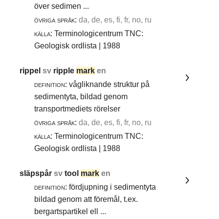
över sedimen ...
övriga språk:
da, de, es, fi, fr, no, ru
källa:
Terminologicentrum TNC:
Geologisk ordlista | 1988
rippel
sv
ripple
mark
en
definition:
vågliknande struktur på
sedimentyta, bildad genom
transportmediets rörelser
övriga språk:
da, de, es, fi, fr, no, ru
källa:
Terminologicentrum TNC:
Geologisk ordlista | 1988
släpspår
sv
tool
mark
en
definition:
fördjupning i sedimentyta
bildad genom att föremål, t.ex.
bergartspartikel ell ...