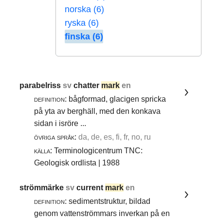
norska (6)
ryska (6)
finska (6)
parabelriss
sv
chatter
mark
en
definition:
bågformad, glacigen spricka
på yta av berghäll, med den konkava
sidan i isröre ...
övriga språk:
da, de, es, fi, fr, no, ru
källa:
Terminologicentrum TNC:
Geologisk ordlista | 1988
strömmärke
sv
current
mark
en
definition:
sedimentstruktur, bildad
genom vattenströmmars inverkan på en