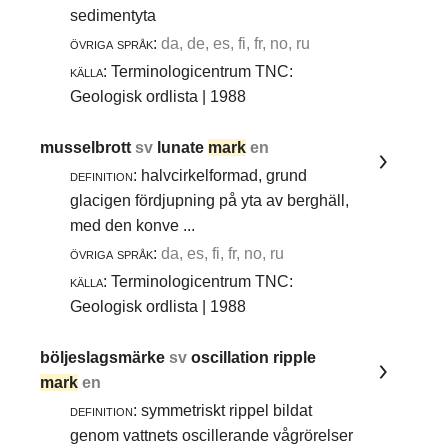
sedimentyta
övriga språk:
da, de, es, fi, fr, no, ru
källa:
Terminologicentrum TNC:
Geologisk ordlista | 1988
musselbrott
sv
lunate
mark
en
definition:
halvcirkelformad, grund
glacigen fördjupning på yta av berghäll,
med den konve ...
övriga språk:
da, es, fi, fr, no, ru
källa:
Terminologicentrum TNC:
Geologisk ordlista | 1988
böljeslagsmärke
sv
oscillation ripple
mark
en
definition:
symmetriskt rippel bildat
genom vattnets oscillerande vågrörelser