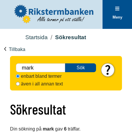
Meny
Startsida
Sökresultat
Tillbaka
Sök
enbart bland termer
även i all annan text
Sökresultat
Din sökning på
mark
gav
6
träffar.