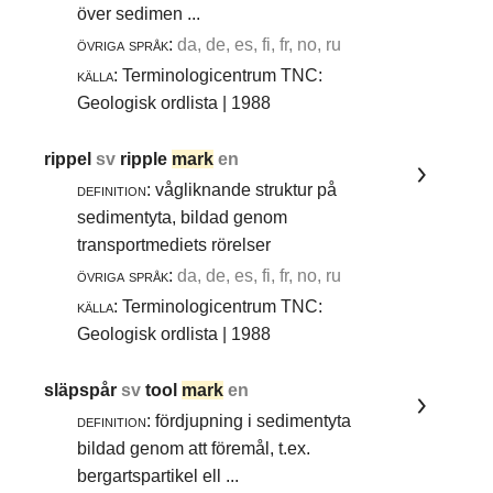
över sedimen ...
övriga språk:
da, de, es, fi, fr, no, ru
källa:
Terminologicentrum TNC:
Geologisk ordlista | 1988
rippel
sv
ripple
mark
en
definition:
vågliknande struktur på
sedimentyta, bildad genom
transportmediets rörelser
övriga språk:
da, de, es, fi, fr, no, ru
källa:
Terminologicentrum TNC:
Geologisk ordlista | 1988
släpspår
sv
tool
mark
en
definition:
fördjupning i sedimentyta
bildad genom att föremål, t.ex.
bergartspartikel ell ...