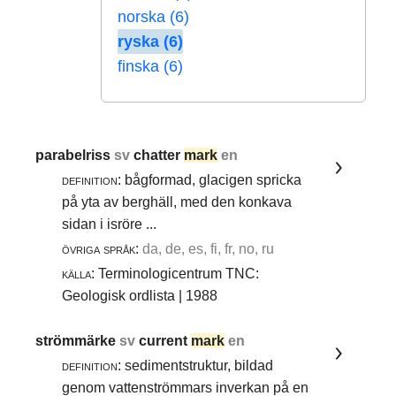
norska (6)
ryska (6)
finska (6)
parabelriss
sv
chatter
mark
en
definition:
bågformad, glacigen spricka
på yta av berghäll, med den konkava
sidan i isröre ...
övriga språk:
da, de, es, fi, fr, no, ru
källa:
Terminologicentrum TNC:
Geologisk ordlista | 1988
strömmärke
sv
current
mark
en
definition:
sedimentstruktur, bildad
genom vattenströmmars inverkan på en