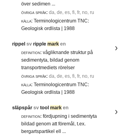
över sedimen ...
övriga språk:
da, de, es, fi, fr, no, ru
källa:
Terminologicentrum TNC:
Geologisk ordlista | 1988
rippel
sv
ripple
mark
en
definition:
vågliknande struktur på
sedimentyta, bildad genom
transportmediets rörelser
övriga språk:
da, de, es, fi, fr, no, ru
källa:
Terminologicentrum TNC:
Geologisk ordlista | 1988
släpspår
sv
tool
mark
en
definition:
fördjupning i sedimentyta
bildad genom att föremål, t.ex.
bergartspartikel ell ...