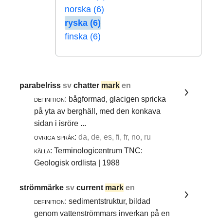
norska (6)
ryska (6)
finska (6)
parabelriss
sv
chatter
mark
en
definition:
bågformad, glacigen spricka
på yta av berghäll, med den konkava
sidan i isröre ...
övriga språk:
da, de, es, fi, fr, no, ru
källa:
Terminologicentrum TNC:
Geologisk ordlista | 1988
strömmärke
sv
current
mark
en
definition:
sedimentstruktur, bildad
genom vattenströmmars inverkan på en