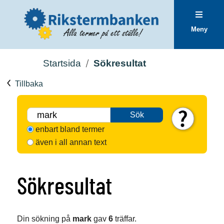
Meny
Startsida
Sökresultat
Tillbaka
Sök
enbart bland termer
även i all annan text
Sökresultat
Din sökning på
mark
gav
6
träffar.