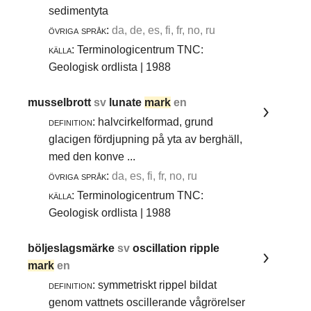
sedimentyta
övriga språk:
da, de, es, fi, fr, no, ru
källa:
Terminologicentrum TNC:
Geologisk ordlista | 1988
musselbrott
sv
lunate
mark
en
definition:
halvcirkelformad, grund
glacigen fördjupning på yta av berghäll,
med den konve ...
övriga språk:
da, es, fi, fr, no, ru
källa:
Terminologicentrum TNC:
Geologisk ordlista | 1988
böljeslagsmärke
sv
oscillation ripple
mark
en
definition:
symmetriskt rippel bildat
genom vattnets oscillerande vågrörelser