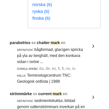
norska (6)
ryska (6)
finska (6)
parabelriss
sv
chatter
mark
en
definition:
bågformad, glacigen spricka
på yta av berghäll, med den konkava
sidan i isröre ...
övriga språk:
da, de, es, fi, fr, no, ru
källa:
Terminologicentrum TNC:
Geologisk ordlista | 1988
strömmärke
sv
current
mark
en
definition:
sedimentstruktur, bildad
genom vattenströmmars inverkan på en