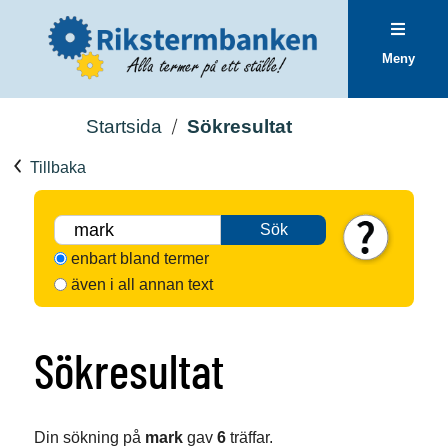
Meny
Startsida
Sökresultat
Tillbaka
Sök
enbart bland termer
även i all annan text
Sökresultat
Din sökning på
mark
gav
6
träffar.