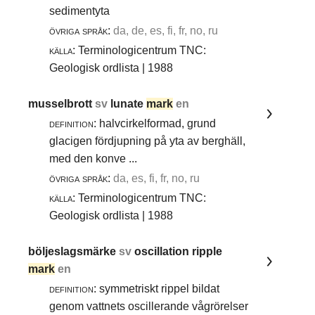
sedimentyta
övriga språk:
da, de, es, fi, fr, no, ru
källa:
Terminologicentrum TNC:
Geologisk ordlista | 1988
musselbrott
sv
lunate
mark
en
definition:
halvcirkelformad, grund
glacigen fördjupning på yta av berghäll,
med den konve ...
övriga språk:
da, es, fi, fr, no, ru
källa:
Terminologicentrum TNC:
Geologisk ordlista | 1988
böljeslagsmärke
sv
oscillation ripple
mark
en
definition:
symmetriskt rippel bildat
genom vattnets oscillerande vågrörelser