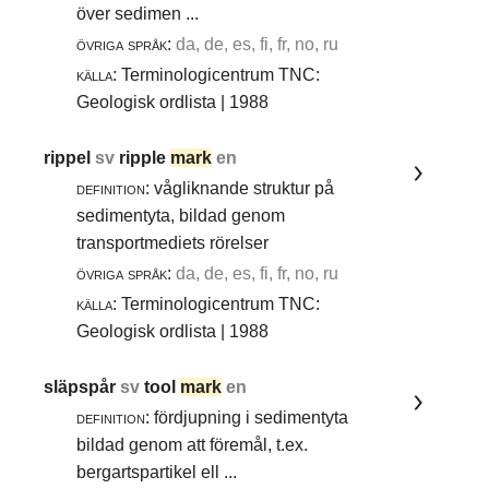
över sedimen ...
övriga språk:
da, de, es, fi, fr, no, ru
källa:
Terminologicentrum TNC:
Geologisk ordlista | 1988
rippel
sv
ripple
mark
en
definition:
vågliknande struktur på
sedimentyta, bildad genom
transportmediets rörelser
övriga språk:
da, de, es, fi, fr, no, ru
källa:
Terminologicentrum TNC:
Geologisk ordlista | 1988
släpspår
sv
tool
mark
en
definition:
fördjupning i sedimentyta
bildad genom att föremål, t.ex.
bergartspartikel ell ...