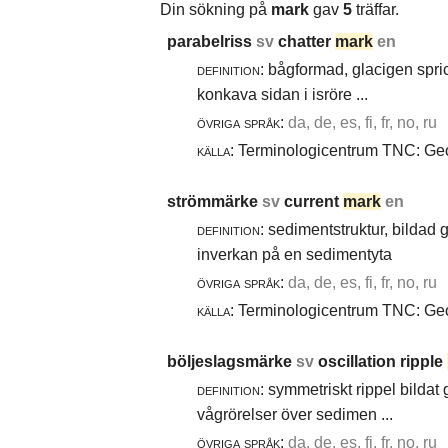
Din sökning på
mark
gav
5
träffar.
parabelriss
sv
chatter
mark
en
definition:
bågformad, glacigen spric
konkava sidan i isröre ...
övriga språk:
da, de, es, fi, fr, no, ru
källa:
Terminologicentrum TNC: Geol
strömmärke
sv
current
mark
en
definition:
sedimentstruktur, bildad
inverkan på en sedimentyta
övriga språk:
da, de, es, fi, fr, no, ru
källa:
Terminologicentrum TNC: Geol
böljeslagsmärke
sv
oscillation ripple
definition:
symmetriskt rippel bildat
vågrörelser över sedimen ...
övriga språk:
da, de, es, fi, fr, no, ru