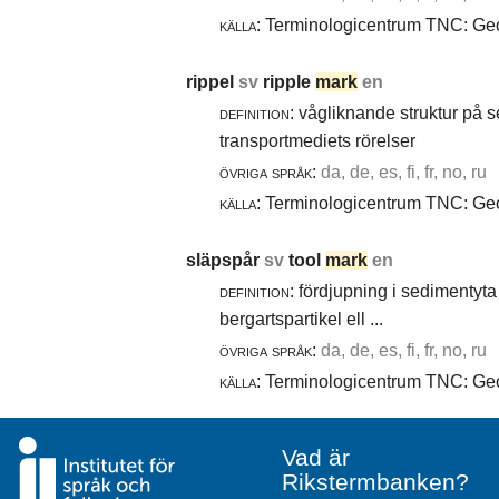
källa:
Terminologicentrum TNC: Geol
rippel
sv
ripple
mark
en
definition:
vågliknande struktur på 
transportmediets rörelser
övriga språk:
da, de, es, fi, fr, no, ru
källa:
Terminologicentrum TNC: Geol
släpspår
sv
tool
mark
en
definition:
fördjupning i sedimentyta 
bergartspartikel ell ...
övriga språk:
da, de, es, fi, fr, no, ru
källa:
Terminologicentrum TNC: Geol
Vad är
Rikstermbanken?