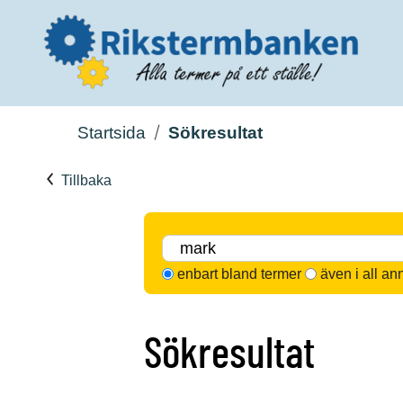
Startsida
Sökresultat
Tillbaka
enbart bland termer
även i all an
Sökresultat