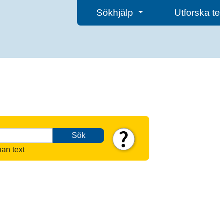
Sökhjälp
Utforska 
Sök
nan text