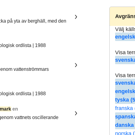
Avgräns
ka på yta av berghäll, med den
Välj käl
engelsk
ogisk ordlista | 1988
Visa te
svenska
 genom vattenströmmars
Visa te
svenska
engelsk
ogisk ordlista | 1988
tyska (5
franska 
mark
en
spanska
 genom vattnets oscillerande
danska 
norska (