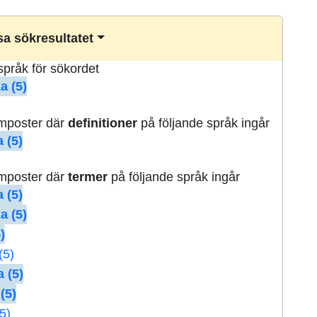
a sökresultatet
lspråk för sökordet
a (5)
rmposter där
definitioner
på följande språk ingår
 (5)
rmposter där
termer
på följande språk ingår
 (5)
a (5)
)
(5)
 (5)
(5)
5)