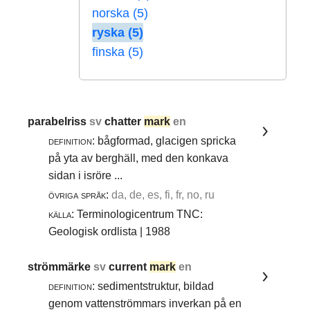
norska (5)
ryska (5)
finska (5)
parabelriss
sv
chatter
mark
en
definition:
bågformad, glacigen spricka
på yta av berghäll, med den konkava
sidan i isröre ...
övriga språk:
da, de, es, fi, fr, no, ru
källa:
Terminologicentrum TNC:
Geologisk ordlista | 1988
strömmärke
sv
current
mark
en
definition:
sedimentstruktur, bildad
genom vattenströmmars inverkan på en