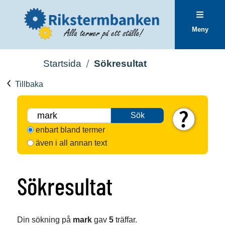
Meny
Startsida
Sökresultat
Tillbaka
Sök
enbart bland termer
även i all annan text
Sökresultat
Din sökning på
mark
gav
5
träffar.