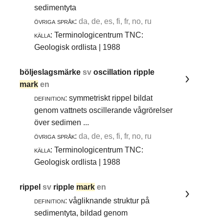
sedimentyta
övriga språk:
da, de, es, fi, fr, no, ru
källa:
Terminologicentrum TNC:
Geologisk ordlista | 1988
böljeslagsmärke
sv
oscillation ripple
mark
en
definition:
symmetriskt rippel bildat
genom vattnets oscillerande vågrörelser
över sedimen ...
övriga språk:
da, de, es, fi, fr, no, ru
källa:
Terminologicentrum TNC:
Geologisk ordlista | 1988
rippel
sv
ripple
mark
en
definition:
vågliknande struktur på
sedimentyta, bildad genom