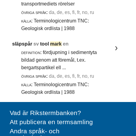
transportmediets rörelser
övriga språk:
da, de, es, fi, fr, no, ru
källa:
Terminologicentrum TNC:
Geologisk ordlista | 1988
släpspår
sv
tool
mark
en
definition:
fördjupning i sedimentyta
bildad genom att föremål, t.ex.
bergartspartikel ell ...
övriga språk:
da, de, es, fi, fr, no, ru
källa:
Terminologicentrum TNC:
Geologisk ordlista | 1988
Vad är Rikstermbanken?
Att publicera en termsamling
Andra språk- och