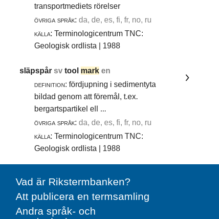
transportmediets rörelser
övriga språk:
da, de, es, fi, fr, no, ru
källa:
Terminologicentrum TNC:
Geologisk ordlista | 1988
släpspår
sv
tool
mark
en
definition:
fördjupning i sedimentyta
bildad genom att föremål, t.ex.
bergartspartikel ell ...
övriga språk:
da, de, es, fi, fr, no, ru
källa:
Terminologicentrum TNC:
Geologisk ordlista | 1988
Vad är Rikstermbanken?
Att publicera en termsamling
Andra språk- och