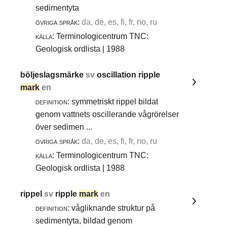
sedimentyta
övriga språk:
da, de, es, fi, fr, no, ru
källa:
Terminologicentrum TNC:
Geologisk ordlista | 1988
böljeslagsmärke
sv
oscillation ripple
mark
en
definition:
symmetriskt rippel bildat
genom vattnets oscillerande vågrörelser
över sedimen ...
övriga språk:
da, de, es, fi, fr, no, ru
källa:
Terminologicentrum TNC:
Geologisk ordlista | 1988
rippel
sv
ripple
mark
en
definition:
vågliknande struktur på
sedimentyta, bildad genom