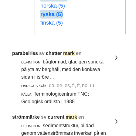
norska (5)
ryska (5)
finska (5)
parabelriss
sv
chatter
mark
en
definition:
bågformad, glacigen spricka
på yta av berghäll, med den konkava
sidan i isröre ...
övriga språk:
da, de, es, fi, fr, no, ru
källa:
Terminologicentrum TNC:
Geologisk ordlista | 1988
strömmärke
sv
current
mark
en
definition:
sedimentstruktur, bildad
genom vattenströmmars inverkan på en