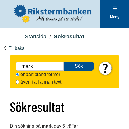
Meny
Startsida
Sökresultat
Tillbaka
Sök
enbart bland termer
även i all annan text
Sökresultat
Din sökning på
mark
gav
5
träffar.