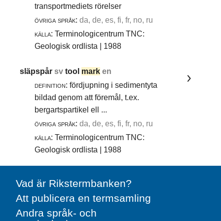
transportmediets rörelser
övriga språk:
da, de, es, fi, fr, no, ru
källa:
Terminologicentrum TNC:
Geologisk ordlista | 1988
släpspår
sv
tool
mark
en
definition:
fördjupning i sedimentyta
bildad genom att föremål, t.ex.
bergartspartikel ell ...
övriga språk:
da, de, es, fi, fr, no, ru
källa:
Terminologicentrum TNC:
Geologisk ordlista | 1988
Vad är Rikstermbanken?
Att publicera en termsamling
Andra språk- och