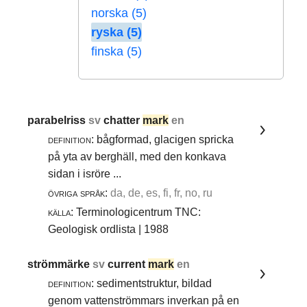
norska (5)
ryska (5)
finska (5)
parabelriss
sv
chatter
mark
en
definition:
bågformad, glacigen spricka
på yta av berghäll, med den konkava
sidan i isröre ...
övriga språk:
da, de, es, fi, fr, no, ru
källa:
Terminologicentrum TNC:
Geologisk ordlista | 1988
strömmärke
sv
current
mark
en
definition:
sedimentstruktur, bildad
genom vattenströmmars inverkan på en