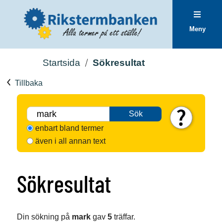
Meny
Startsida
Sökresultat
Tillbaka
Sök
enbart bland termer
även i all annan text
Sökresultat
Din sökning på
mark
gav
5
träffar.