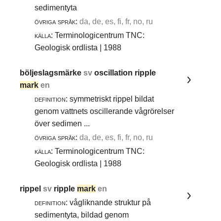
sedimentyta
övriga språk:
da, de, es, fi, fr, no, ru
källa:
Terminologicentrum TNC:
Geologisk ordlista | 1988
böljeslagsmärke
sv
oscillation ripple
mark
en
definition:
symmetriskt rippel bildat
genom vattnets oscillerande vågrörelser
över sedimen ...
övriga språk:
da, de, es, fi, fr, no, ru
källa:
Terminologicentrum TNC:
Geologisk ordlista | 1988
rippel
sv
ripple
mark
en
definition:
vågliknande struktur på
sedimentyta, bildad genom