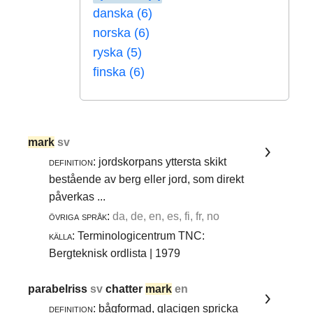
danska (6)
norska (6)
ryska (5)
finska (6)
mark
sv
definition:
jordskorpans yttersta skikt
bestående av berg eller jord, som direkt
påverkas ...
övriga språk:
da, de, en, es, fi, fr, no
källa:
Terminologicentrum TNC:
Bergteknisk ordlista | 1979
parabelriss
sv
chatter
mark
en
definition:
bågformad, glacigen spricka