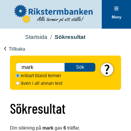
Meny
Startsida
Sökresultat
Tillbaka
Sök
enbart bland termer
även i all annan text
Sökresultat
Din sökning på
mark
gav
6
träffar.