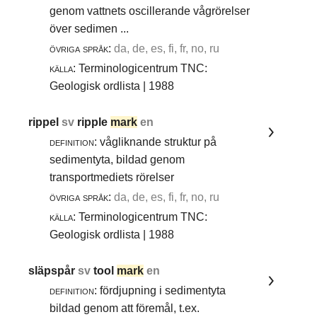
genom vattnets oscillerande vågrörelser
över sedimen ...
övriga språk:
da, de, es, fi, fr, no, ru
källa:
Terminologicentrum TNC:
Geologisk ordlista | 1988
rippel
sv
ripple
mark
en
definition:
vågliknande struktur på
sedimentyta, bildad genom
transportmediets rörelser
övriga språk:
da, de, es, fi, fr, no, ru
källa:
Terminologicentrum TNC:
Geologisk ordlista | 1988
släpspår
sv
tool
mark
en
definition:
fördjupning i sedimentyta
bildad genom att föremål, t.ex.