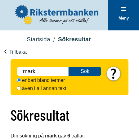
Meny
Startsida
Sökresultat
Tillbaka
Sök
enbart bland termer
även i all annan text
Sökresultat
Din sökning på
mark
gav
6
träffar.