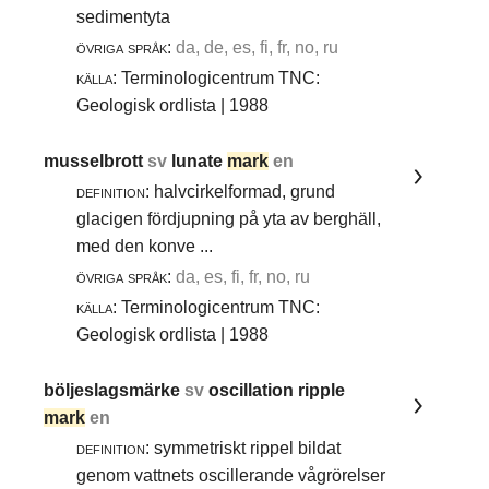
sedimentyta
övriga språk:
da, de, es, fi, fr, no, ru
källa:
Terminologicentrum TNC:
Geologisk ordlista | 1988
musselbrott
sv
lunate
mark
en
definition:
halvcirkelformad, grund
glacigen fördjupning på yta av berghäll,
med den konve ...
övriga språk:
da, es, fi, fr, no, ru
källa:
Terminologicentrum TNC:
Geologisk ordlista | 1988
böljeslagsmärke
sv
oscillation ripple
mark
en
definition:
symmetriskt rippel bildat
genom vattnets oscillerande vågrörelser