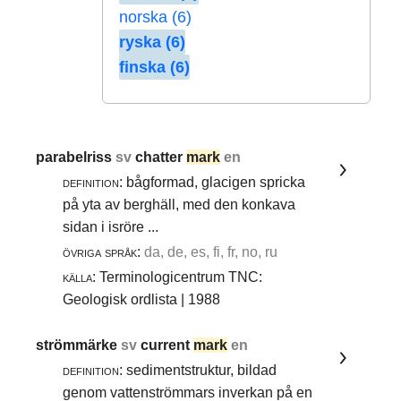
norska (6)
ryska (6)
finska (6)
parabelriss
sv
chatter
mark
en
definition:
bågformad, glacigen spricka
på yta av berghäll, med den konkava
sidan i isröre ...
övriga språk:
da, de, es, fi, fr, no, ru
källa:
Terminologicentrum TNC:
Geologisk ordlista | 1988
strömmärke
sv
current
mark
en
definition:
sedimentstruktur, bildad
genom vattenströmmars inverkan på en