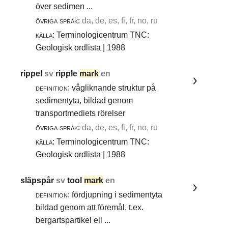
över sedimen ...
övriga språk:
da, de, es, fi, fr, no, ru
källa:
Terminologicentrum TNC:
Geologisk ordlista | 1988
rippel
sv
ripple
mark
en
definition:
vågliknande struktur på
sedimentyta, bildad genom
transportmediets rörelser
övriga språk:
da, de, es, fi, fr, no, ru
källa:
Terminologicentrum TNC:
Geologisk ordlista | 1988
släpspår
sv
tool
mark
en
definition:
fördjupning i sedimentyta
bildad genom att föremål, t.ex.
bergartspartikel ell ...