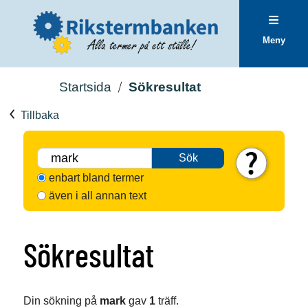
Meny
Startsida
Sökresultat
Tillbaka
Sök
enbart bland termer
även i all annan text
Sökresultat
Din sökning på
mark
gav
1
träff.