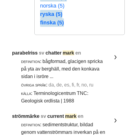
norska (5)
ryska (5)
finska (5)
parabelriss
sv
chatter
mark
en
definition:
bågformad, glacigen spricka
på yta av berghäll, med den konkava
sidan i isröre ...
övriga språk:
da, de, es, fi, fr, no, ru
källa:
Terminologicentrum TNC:
Geologisk ordlista | 1988
strömmärke
sv
current
mark
en
definition:
sedimentstruktur, bildad
genom vattenströmmars inverkan på en