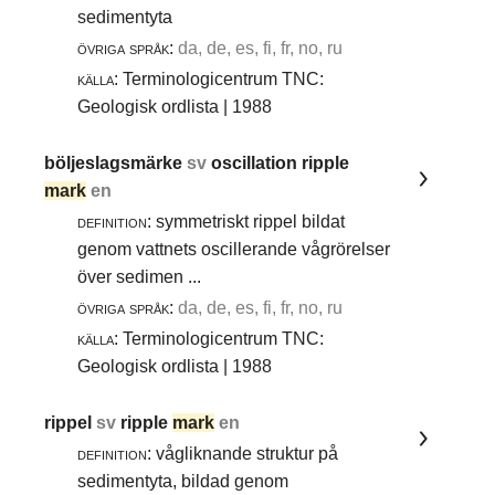
sedimentyta
övriga språk:
da, de, es, fi, fr, no, ru
källa:
Terminologicentrum TNC:
Geologisk ordlista | 1988
böljeslagsmärke
sv
oscillation ripple
mark
en
definition:
symmetriskt rippel bildat
genom vattnets oscillerande vågrörelser
över sedimen ...
övriga språk:
da, de, es, fi, fr, no, ru
källa:
Terminologicentrum TNC:
Geologisk ordlista | 1988
rippel
sv
ripple
mark
en
definition:
vågliknande struktur på
sedimentyta, bildad genom