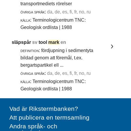
transportmediets rörelser
övriga språk:
da, de, es, fi, fr, no, ru
källa:
Terminologicentrum TNC:
Geologisk ordlista | 1988
släpspår
sv
tool
mark
en
definition:
fördjupning i sedimentyta
bildad genom att föremål, t.ex.
bergartspartikel ell ...
övriga språk:
da, de, es, fi, fr, no, ru
källa:
Terminologicentrum TNC:
Geologisk ordlista | 1988
Vad är Rikstermbanken?
Att publicera en termsamling
Andra språk- och