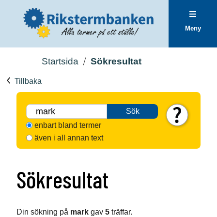
Meny
Startsida
Sökresultat
Tillbaka
Sök
enbart bland termer
även i all annan text
Sökresultat
Din sökning på
mark
gav
5
träffar.