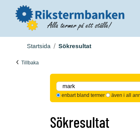
Startsida
Sökresultat
Tillbaka
enbart bland termer
även i all an
Sökresultat