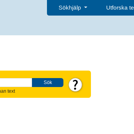
Sökhjälp
Utforska 
Sök
nan text