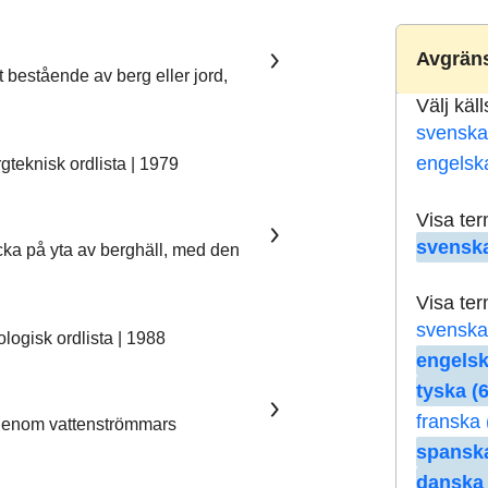
Avgräns
t bestående av berg eller jord,
Välj käl
svenska
engelsk
teknisk ordlista | 1979
Visa te
svenska
ka på yta av berghäll, med den
Visa te
svenska
ogisk ordlista | 1988
engelsk
tyska (6
franska 
 genom vattenströmmars
spanska
danska 