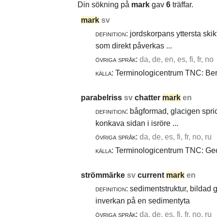
Din sökning på
mark
gav
6
träffar.
mark
sv
definition:
jordskorpans yttersta skik
som direkt påverkas ...
övriga språk:
da, de, en, es, fi, fr, no
källa:
Terminologicentrum TNC: Berg
parabelriss
sv
chatter
mark
en
definition:
bågformad, glacigen spric
konkava sidan i isröre ...
övriga språk:
da, de, es, fi, fr, no, ru
källa:
Terminologicentrum TNC: Geol
strömmärke
sv
current
mark
en
definition:
sedimentstruktur, bildad
inverkan på en sedimentyta
övriga språk:
da, de, es, fi, fr, no, ru