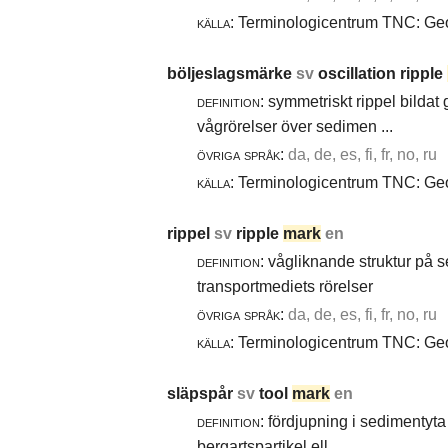
källa:
Terminologicentrum TNC: Geol
böljeslagsmärke
sv
oscillation ripple
definition:
symmetriskt rippel bildat
vågrörelser över sedimen ...
övriga språk:
da, de, es, fi, fr, no, ru
källa:
Terminologicentrum TNC: Geol
rippel
sv
ripple
mark
en
definition:
vågliknande struktur på 
transportmediets rörelser
övriga språk:
da, de, es, fi, fr, no, ru
källa:
Terminologicentrum TNC: Geol
släpspår
sv
tool
mark
en
definition:
fördjupning i sedimentyta 
bergartspartikel ell ...