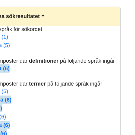
a sökresultatet
lspråk för sökordet
 (1)
a (5)
rmposter där
definitioner
på följande språk ingår
 (6)
rmposter där
termer
på följande språk ingår
 (6)
a (6)
)
(6)
 (6)
(6)