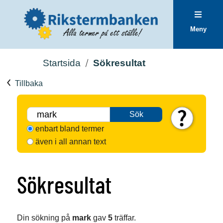
Meny
Startsida
Sökresultat
Tillbaka
Sök
enbart bland termer
även i all annan text
Sökresultat
Din sökning på
mark
gav
5
träffar.