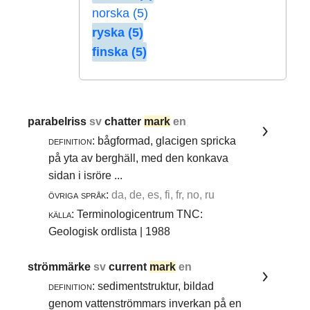
norska (5)
ryska (5)
finska (5)
parabelriss
sv
chatter
mark
en
definition:
bågformad, glacigen spricka
på yta av berghäll, med den konkava
sidan i isröre ...
övriga språk:
da, de, es, fi, fr, no, ru
källa:
Terminologicentrum TNC:
Geologisk ordlista | 1988
strömmärke
sv
current
mark
en
definition:
sedimentstruktur, bildad
genom vattenströmmars inverkan på en