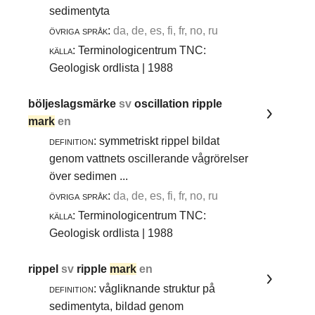
sedimentyta
övriga språk:
da, de, es, fi, fr, no, ru
källa:
Terminologicentrum TNC:
Geologisk ordlista | 1988
böljeslagsmärke
sv
oscillation ripple
mark
en
definition:
symmetriskt rippel bildat
genom vattnets oscillerande vågrörelser
över sedimen ...
övriga språk:
da, de, es, fi, fr, no, ru
källa:
Terminologicentrum TNC:
Geologisk ordlista | 1988
rippel
sv
ripple
mark
en
definition:
vågliknande struktur på
sedimentyta, bildad genom