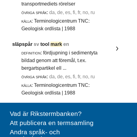
transportmediets rörelser
övriga språk:
da, de, es, fi, fr, no, ru
källa:
Terminologicentrum TNC:
Geologisk ordlista | 1988
släpspår
sv
tool
mark
en
definition:
fördjupning i sedimentyta
bildad genom att föremål, t.ex.
bergartspartikel ell ...
övriga språk:
da, de, es, fi, fr, no, ru
källa:
Terminologicentrum TNC:
Geologisk ordlista | 1988
Vad är Rikstermbanken?
Att publicera en termsamling
Andra språk- och