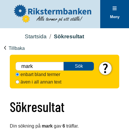
Meny
Startsida
Sökresultat
Tillbaka
Sök
enbart bland termer
även i all annan text
Sökresultat
Din sökning på
mark
gav
6
träffar.