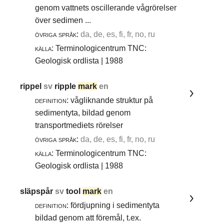
genom vattnets oscillerande vågrörelser
över sedimen ...
övriga språk:
da, de, es, fi, fr, no, ru
källa:
Terminologicentrum TNC:
Geologisk ordlista | 1988
rippel
sv
ripple
mark
en
definition:
vågliknande struktur på
sedimentyta, bildad genom
transportmediets rörelser
övriga språk:
da, de, es, fi, fr, no, ru
källa:
Terminologicentrum TNC:
Geologisk ordlista | 1988
släpspår
sv
tool
mark
en
definition:
fördjupning i sedimentyta
bildad genom att föremål, t.ex.