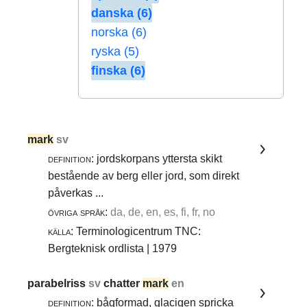
danska (6)
norska (6)
ryska (5)
finska (6)
mark
sv
definition:
jordskorpans yttersta skikt
bestående av berg eller jord, som direkt
påverkas ...
övriga språk:
da, de, en, es, fi, fr, no
källa:
Terminologicentrum TNC:
Bergteknisk ordlista | 1979
parabelriss
sv
chatter
mark
en
definition:
bågformad, glacigen spricka