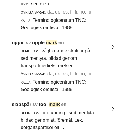
över sedimen ...
övriga språk:
da, de, es, fi, fr, no, ru
källa:
Terminologicentrum TNC:
Geologisk ordlista | 1988
rippel
sv
ripple
mark
en
definition:
vågliknande struktur på
sedimentyta, bildad genom
transportmediets rörelser
övriga språk:
da, de, es, fi, fr, no, ru
källa:
Terminologicentrum TNC:
Geologisk ordlista | 1988
släpspår
sv
tool
mark
en
definition:
fördjupning i sedimentyta
bildad genom att föremål, t.ex.
bergartspartikel ell ...