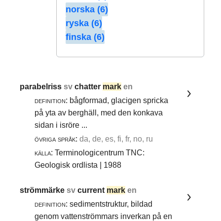
norska (6)
ryska (6)
finska (6)
parabelriss
sv
chatter
mark
en
definition:
bågformad, glacigen spricka
på yta av berghäll, med den konkava
sidan i isröre ...
övriga språk:
da, de, es, fi, fr, no, ru
källa:
Terminologicentrum TNC:
Geologisk ordlista | 1988
strömmärke
sv
current
mark
en
definition:
sedimentstruktur, bildad
genom vattenströmmars inverkan på en