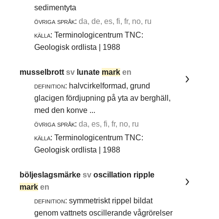
sedimentyta
övriga språk:
da, de, es, fi, fr, no, ru
källa:
Terminologicentrum TNC:
Geologisk ordlista | 1988
musselbrott
sv
lunate
mark
en
definition:
halvcirkelformad, grund
glacigen fördjupning på yta av berghäll,
med den konve ...
övriga språk:
da, es, fi, fr, no, ru
källa:
Terminologicentrum TNC:
Geologisk ordlista | 1988
böljeslagsmärke
sv
oscillation ripple
mark
en
definition:
symmetriskt rippel bildat
genom vattnets oscillerande vågrörelser