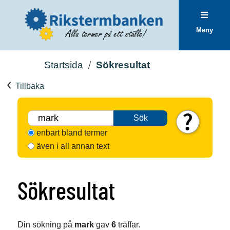
Meny
Startsida
Sökresultat
Tillbaka
Sök
enbart bland termer
även i all annan text
Sökresultat
Din sökning på
mark
gav
6
träffar.