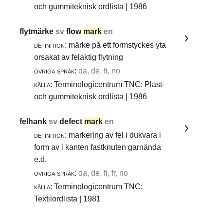
och gummiteknisk ordlista | 1986
flytmärke
sv
flow
mark
en
definition:
märke på ett formstyckes yta
orsakat av felaktig flytning
övriga språk:
da, de, fi, no
källa:
Terminologicentrum TNC: Plast-
och gummiteknisk ordlista | 1986
felhank
sv
defect
mark
en
definition:
markering av fel i dukvara i
form av i kanten fastknuten garnända
e.d.
övriga språk:
da, de, fi, fr, no
källa:
Terminologicentrum TNC:
Textilordlista | 1981