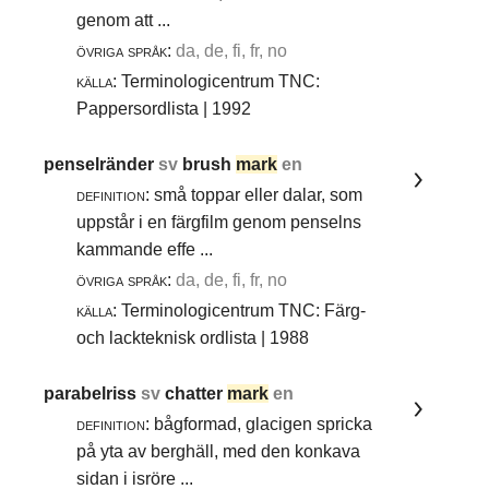
genom att ...
övriga språk:
da, de, fi, fr, no
källa:
Terminologicentrum TNC:
Pappersordlista | 1992
penselränder
sv
brush
mark
en
definition:
små toppar eller dalar, som
uppstår i en färgfilm genom penselns
kammande effe ...
övriga språk:
da, de, fi, fr, no
källa:
Terminologicentrum TNC: Färg-
och lackteknisk ordlista | 1988
parabelriss
sv
chatter
mark
en
definition:
bågformad, glacigen spricka
på yta av berghäll, med den konkava
sidan i isröre ...