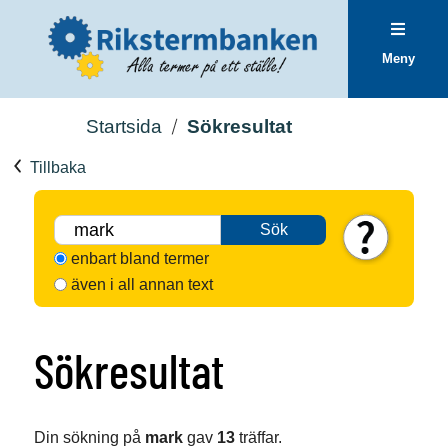
Meny
Startsida
Sökresultat
Tillbaka
Sök
enbart bland termer
även i all annan text
Sökresultat
Din sökning på
mark
gav
13
träffar.