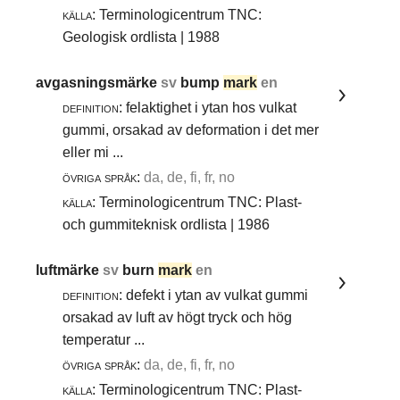
källa:
Terminologicentrum TNC:
Geologisk ordlista | 1988
avgasningsmärke
sv
bump
mark
en
definition:
felaktighet i ytan hos vulkat
gummi, orsakad av deformation i det mer
eller mi ...
övriga språk:
da, de, fi, fr, no
källa:
Terminologicentrum TNC: Plast-
och gummiteknisk ordlista | 1986
luftmärke
sv
burn
mark
en
definition:
defekt i ytan av vulkat gummi
orsakad av luft av högt tryck och hög
temperatur ...
övriga språk:
da, de, fi, fr, no
källa:
Terminologicentrum TNC: Plast-