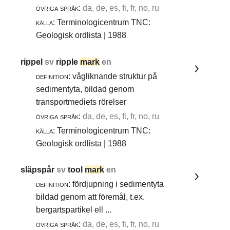
övriga språk:
da, de, es, fi, fr, no, ru
källa:
Terminologicentrum TNC:
Geologisk ordlista | 1988
rippel
sv
ripple
mark
en
definition:
vågliknande struktur på
sedimentyta, bildad genom
transportmediets rörelser
övriga språk:
da, de, es, fi, fr, no, ru
källa:
Terminologicentrum TNC:
Geologisk ordlista | 1988
släpspår
sv
tool
mark
en
definition:
fördjupning i sedimentyta
bildad genom att föremål, t.ex.
bergartspartikel ell ...
övriga språk:
da, de, es, fi, fr, no, ru