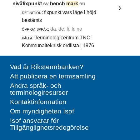
nivåfixpunkt
sv
bench
mark
en
definition:
fixpunkt vars läge i höjd
bestämts
övriga språk:
da, de, fi, fr, no
källa:
Terminologicentrum TNC:
Kommunalteknisk ordlista | 1976
Vad är Rikstermbanken?
Att publicera en termsamling
Andra språk- och
terminologiresurser
Kontaktinformation
Om myndigheten Isof
Isof ansvarar för
Tillgänglighetsredogörelse