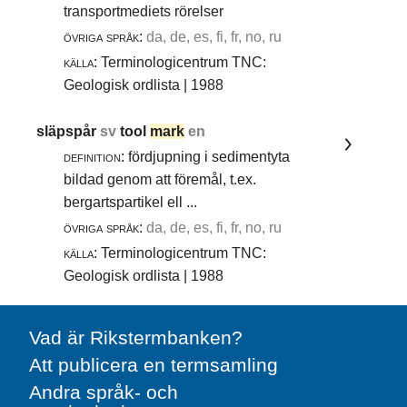
transportmediets rörelser
övriga språk:
da, de, es, fi, fr, no, ru
källa:
Terminologicentrum TNC:
Geologisk ordlista | 1988
släpspår
sv
tool
mark
en
definition:
fördjupning i sedimentyta
bildad genom att föremål, t.ex.
bergartspartikel ell ...
övriga språk:
da, de, es, fi, fr, no, ru
källa:
Terminologicentrum TNC:
Geologisk ordlista | 1988
Vad är Rikstermbanken?
Att publicera en termsamling
Andra språk- och