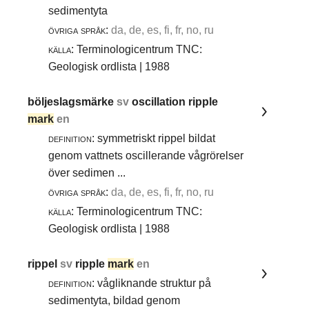
sedimentyta
övriga språk:
da, de, es, fi, fr, no, ru
källa:
Terminologicentrum TNC:
Geologisk ordlista | 1988
böljeslagsmärke
sv
oscillation ripple
mark
en
definition:
symmetriskt rippel bildat
genom vattnets oscillerande vågrörelser
över sedimen ...
övriga språk:
da, de, es, fi, fr, no, ru
källa:
Terminologicentrum TNC:
Geologisk ordlista | 1988
rippel
sv
ripple
mark
en
definition:
vågliknande struktur på
sedimentyta, bildad genom