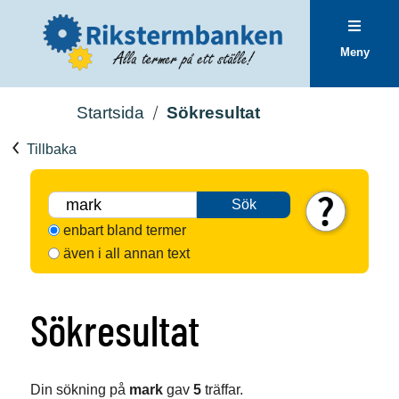
Meny
Startsida
Sökresultat
Tillbaka
Sök
enbart bland termer
även i all annan text
Sökresultat
Din sökning på
mark
gav
5
träffar.