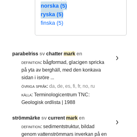
norska (5)
ryska (5)
finska (5)
parabelriss
sv
chatter
mark
en
definition:
bågformad, glacigen spricka
på yta av berghäll, med den konkava
sidan i isröre ...
övriga språk:
da, de, es, fi, fr, no, ru
källa:
Terminologicentrum TNC:
Geologisk ordlista | 1988
strömmärke
sv
current
mark
en
definition:
sedimentstruktur, bildad
genom vattenströmmars inverkan på en