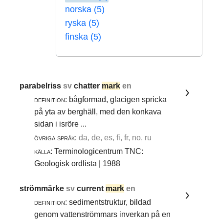
norska (5)
ryska (5)
finska (5)
parabelriss
sv
chatter
mark
en
definition:
bågformad, glacigen spricka
på yta av berghäll, med den konkava
sidan i isröre ...
övriga språk:
da, de, es, fi, fr, no, ru
källa:
Terminologicentrum TNC:
Geologisk ordlista | 1988
strömmärke
sv
current
mark
en
definition:
sedimentstruktur, bildad
genom vattenströmmars inverkan på en