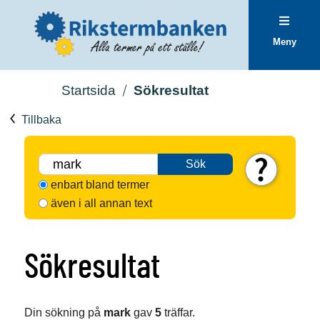
Meny
Startsida
Sökresultat
Tillbaka
Sök
enbart bland termer
även i all annan text
Sökresultat
Din sökning på
mark
gav
5
träffar.