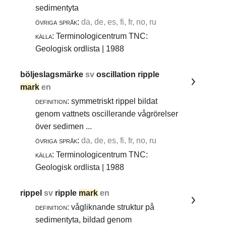
sedimentyta
övriga språk:
da, de, es, fi, fr, no, ru
källa:
Terminologicentrum TNC:
Geologisk ordlista | 1988
böljeslagsmärke
sv
oscillation ripple
mark
en
definition:
symmetriskt rippel bildat
genom vattnets oscillerande vågrörelser
över sedimen ...
övriga språk:
da, de, es, fi, fr, no, ru
källa:
Terminologicentrum TNC:
Geologisk ordlista | 1988
rippel
sv
ripple
mark
en
definition:
vågliknande struktur på
sedimentyta, bildad genom