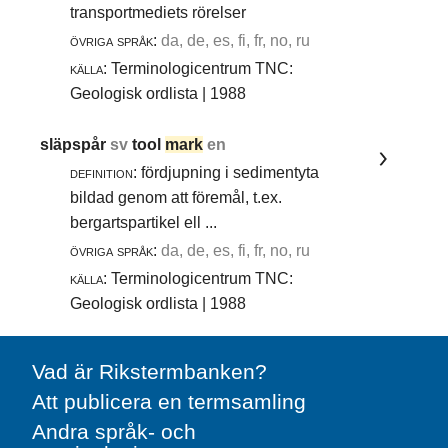
transportmediets rörelser
övriga språk:
da, de, es, fi, fr, no, ru
källa:
Terminologicentrum TNC:
Geologisk ordlista | 1988
släpspår
sv
tool
mark
en
definition:
fördjupning i sedimentyta
bildad genom att föremål, t.ex.
bergartspartikel ell ...
övriga språk:
da, de, es, fi, fr, no, ru
källa:
Terminologicentrum TNC:
Geologisk ordlista | 1988
Vad är Rikstermbanken?
Att publicera en termsamling
Andra språk- och