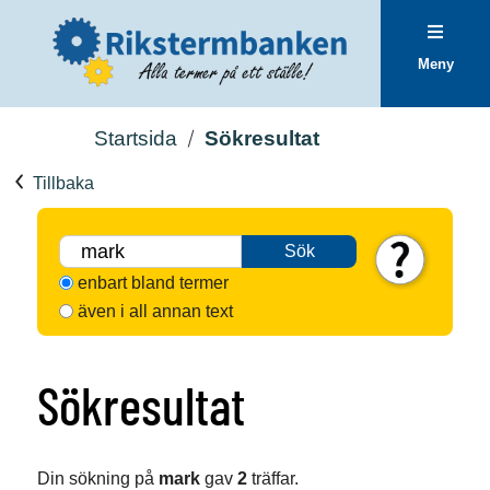
Meny
Startsida
Sökresultat
Tillbaka
Sök
enbart bland termer
även i all annan text
Sökresultat
Din sökning på
mark
gav
2
träffar.