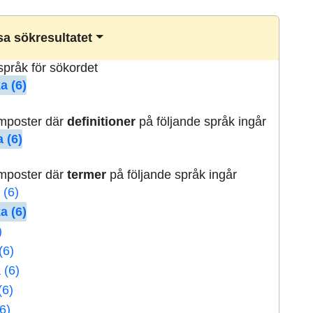
a sökresultatet
lspråk för sökordet
a (6)
rmposter där
definitioner
på följande språk ingår
 (6)
rmposter där
termer
på följande språk ingår
 (6)
a (6)
)
(6)
 (6)
(6)
6)