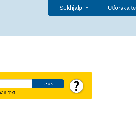
Sökhjälp
Utforska 
Sök
nan text