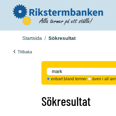
Startsida
Sökresultat
Tillbaka
enbart bland termer
även i all an
Sökresultat