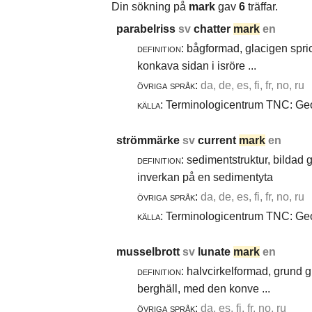
Din sökning på
mark
gav
6
träffar.
parabelriss
sv
chatter
mark
en
definition:
bågformad, glacigen spric
konkava sidan i isröre ...
övriga språk:
da, de, es, fi, fr, no, ru
källa:
Terminologicentrum TNC: Geol
strömmärke
sv
current
mark
en
definition:
sedimentstruktur, bildad
inverkan på en sedimentyta
övriga språk:
da, de, es, fi, fr, no, ru
källa:
Terminologicentrum TNC: Geol
musselbrott
sv
lunate
mark
en
definition:
halvcirkelformad, grund g
berghäll, med den konve ...
övriga språk:
da, es, fi, fr, no, ru