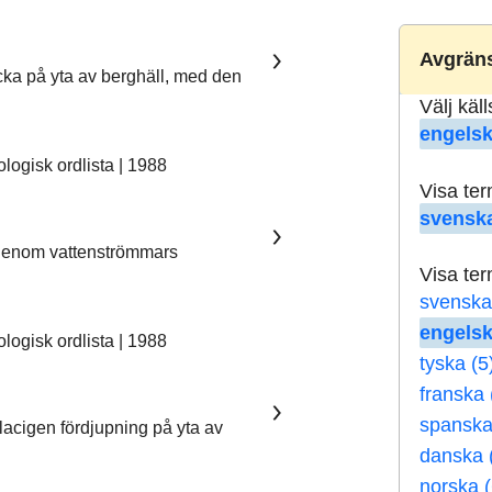
Avgräns
ka på yta av berghäll, med den
Välj käl
engelsk
ogisk ordlista | 1988
Visa te
svenska
 genom vattenströmmars
Visa te
svenska
engelsk
ogisk ordlista | 1988
tyska (5
franska 
spanska
lacigen fördjupning på yta av
danska 
norska (