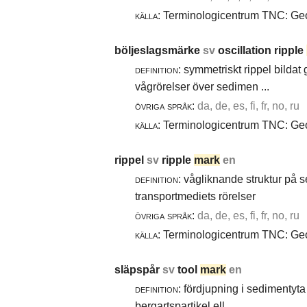
källa:
Terminologicentrum TNC: Geol
böljeslagsmärke
sv
oscillation ripple
definition:
symmetriskt rippel bildat
vågrörelser över sedimen ...
övriga språk:
da, de, es, fi, fr, no, ru
källa:
Terminologicentrum TNC: Geol
rippel
sv
ripple
mark
en
definition:
vågliknande struktur på 
transportmediets rörelser
övriga språk:
da, de, es, fi, fr, no, ru
källa:
Terminologicentrum TNC: Geol
släpspår
sv
tool
mark
en
definition:
fördjupning i sedimentyta 
bergartspartikel ell ...