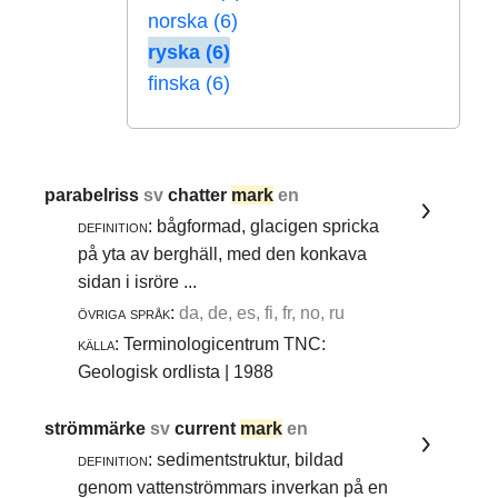
norska (6)
ryska (6)
finska (6)
parabelriss
sv
chatter
mark
en
definition:
bågformad, glacigen spricka
på yta av berghäll, med den konkava
sidan i isröre ...
övriga språk:
da, de, es, fi, fr, no, ru
källa:
Terminologicentrum TNC:
Geologisk ordlista | 1988
strömmärke
sv
current
mark
en
definition:
sedimentstruktur, bildad
genom vattenströmmars inverkan på en