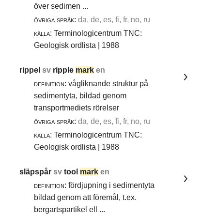
över sedimen ...
övriga språk:
da, de, es, fi, fr, no, ru
källa:
Terminologicentrum TNC:
Geologisk ordlista | 1988
rippel
sv
ripple
mark
en
definition:
vågliknande struktur på
sedimentyta, bildad genom
transportmediets rörelser
övriga språk:
da, de, es, fi, fr, no, ru
källa:
Terminologicentrum TNC:
Geologisk ordlista | 1988
släpspår
sv
tool
mark
en
definition:
fördjupning i sedimentyta
bildad genom att föremål, t.ex.
bergartspartikel ell ...