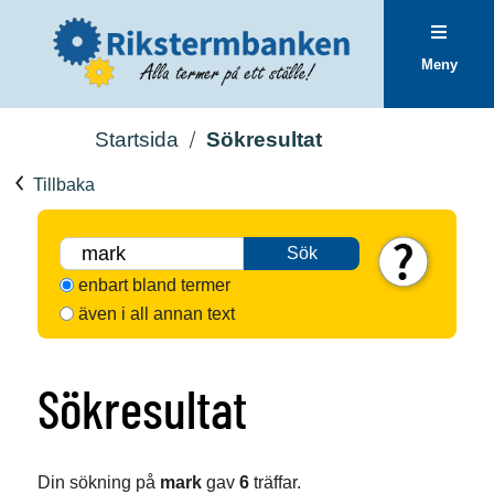
Meny
Startsida
Sökresultat
Tillbaka
Sök
enbart bland termer
även i all annan text
Sökresultat
Din sökning på
mark
gav
6
träffar.