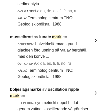
sedimentyta
övriga språk:
da, de, es, fi, fr, no, ru
källa:
Terminologicentrum TNC:
Geologisk ordlista | 1988
musselbrott
sv
lunate
mark
en
definition:
halvcirkelformad, grund
glacigen fördjupning på yta av berghäll,
med den konve ...
övriga språk:
da, es, fi, fr, no, ru
källa:
Terminologicentrum TNC:
Geologisk ordlista | 1988
böljeslagsmärke
sv
oscillation ripple
mark
en
definition:
symmetriskt rippel bildat
genom vattnets oscillerande vågrörelser