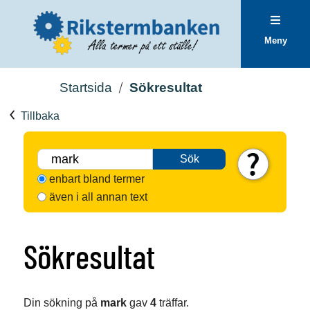
Meny
Startsida
Sökresultat
Tillbaka
Sök
enbart bland termer
även i all annan text
Sökresultat
Din sökning på
mark
gav
4
träffar.