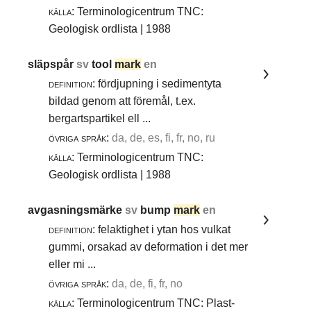
källa:
Terminologicentrum TNC:
Geologisk ordlista | 1988
släpspår
sv
tool
mark
en
definition:
fördjupning i sedimentyta
bildad genom att föremål, t.ex.
bergartspartikel ell ...
övriga språk:
da, de, es, fi, fr, no, ru
källa:
Terminologicentrum TNC:
Geologisk ordlista | 1988
avgasningsmärke
sv
bump
mark
en
definition:
felaktighet i ytan hos vulkat
gummi, orsakad av deformation i det mer
eller mi ...
övriga språk:
da, de, fi, fr, no
källa:
Terminologicentrum TNC: Plast-