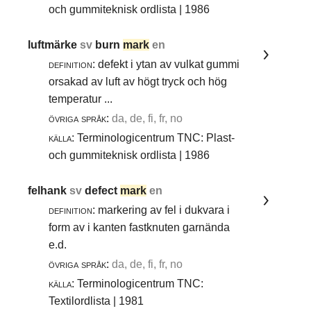
och gummiteknisk ordlista | 1986
luftmärke
sv
burn
mark
en
definition:
defekt i ytan av vulkat gummi
orsakad av luft av högt tryck och hög
temperatur ...
övriga språk:
da, de, fi, fr, no
källa:
Terminologicentrum TNC: Plast-
och gummiteknisk ordlista | 1986
felhank
sv
defect
mark
en
definition:
markering av fel i dukvara i
form av i kanten fastknuten garnända
e.d.
övriga språk:
da, de, fi, fr, no
källa:
Terminologicentrum TNC:
Textilordlista | 1981