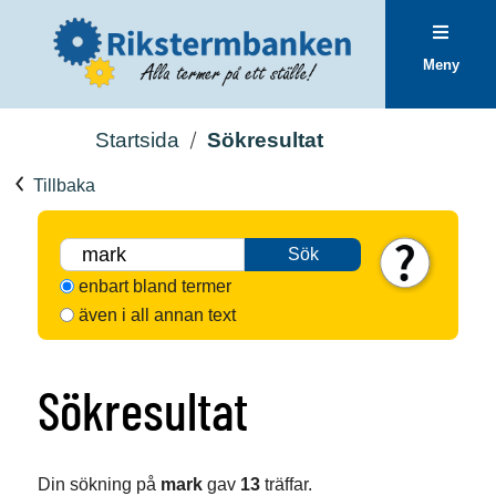
Meny
Startsida
Sökresultat
Tillbaka
Sök
enbart bland termer
även i all annan text
Sökresultat
Din sökning på
mark
gav
13
träffar.