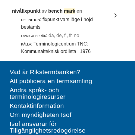
nivåfixpunkt
sv
bench
mark
en
definition:
fixpunkt vars läge i höjd
bestämts
övriga språk:
da, de, fi, fr, no
källa:
Terminologicentrum TNC:
Kommunalteknisk ordlista | 1976
Vad är Rikstermbanken?
Att publicera en termsamling
Andra språk- och
terminologiresurser
Kontaktinformation
Om myndigheten Isof
Isof ansvarar för
Tillgänglighetsredogörelse