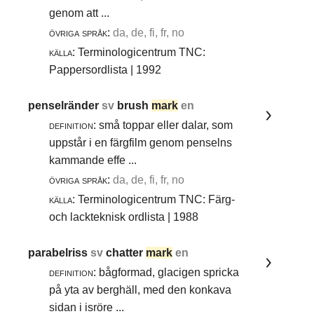
genom att ...
övriga språk:
da, de, fi, fr, no
källa:
Terminologicentrum TNC:
Pappersordlista | 1992
penselränder
sv
brush
mark
en
definition:
små toppar eller dalar, som
uppstår i en färgfilm genom penselns
kammande effe ...
övriga språk:
da, de, fi, fr, no
källa:
Terminologicentrum TNC: Färg-
och lackteknisk ordlista | 1988
parabelriss
sv
chatter
mark
en
definition:
bågformad, glacigen spricka
på yta av berghäll, med den konkava
sidan i isröre ...