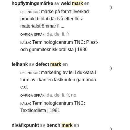
hopflytningsmärke
sv
weld
mark
en
definition:
märke på formtillverkad
produkt bildat där två eller flera
materialströmmar fl ...
övriga språk:
da, de, fi, fr
källa:
Terminologicentrum TNC: Plast-
och gummiteknisk ordlista | 1986
felhank
sv
defect
mark
en
definition:
markering av fel i dukvara i
form av i kanten fastknuten garnända
e.d.
övriga språk:
da, de, fi, fr, no
källa:
Terminologicentrum TNC:
Textilordlista | 1981
nivåfixpunkt
sv
bench
mark
en