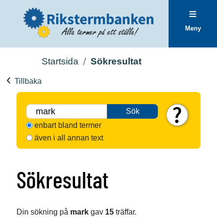
Meny
Startsida
Sökresultat
Tillbaka
Sök
enbart bland termer
även i all annan text
Sökresultat
Din sökning på
mark
gav
15
träffar.