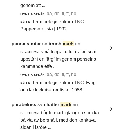
genom att ...
övriga språk:
da, de, fi, fr, no
källa:
Terminologicentrum TNC:
Pappersordlista | 1992
penselränder
sv
brush
mark
en
definition:
små toppar eller dalar, som
uppstår i en färgfilm genom penselns
kammande effe ...
övriga språk:
da, de, fi, fr, no
källa:
Terminologicentrum TNC: Färg-
och lackteknisk ordlista | 1988
parabelriss
sv
chatter
mark
en
definition:
bågformad, glacigen spricka
på yta av berghäll, med den konkava
sidan i isröre ...