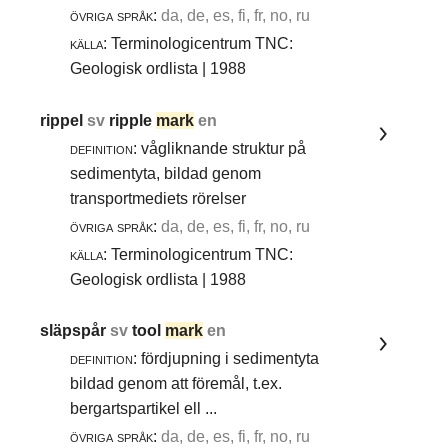
övriga språk:
da, de, es, fi, fr, no, ru
källa:
Terminologicentrum TNC:
Geologisk ordlista | 1988
rippel
sv
ripple
mark
en
definition:
vågliknande struktur på
sedimentyta, bildad genom
transportmediets rörelser
övriga språk:
da, de, es, fi, fr, no, ru
källa:
Terminologicentrum TNC:
Geologisk ordlista | 1988
släpspår
sv
tool
mark
en
definition:
fördjupning i sedimentyta
bildad genom att föremål, t.ex.
bergartspartikel ell ...
övriga språk:
da, de, es, fi, fr, no, ru