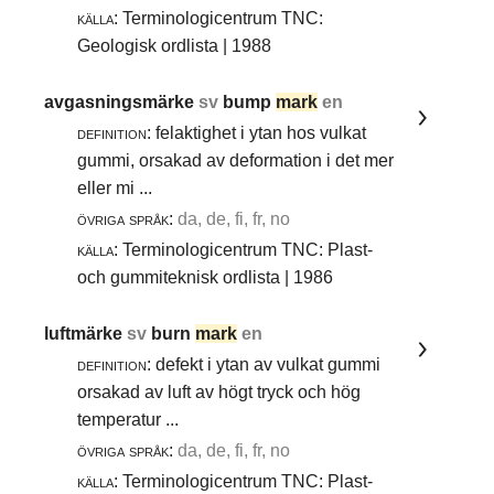
källa:
Terminologicentrum TNC:
Geologisk ordlista | 1988
avgasningsmärke
sv
bump
mark
en
definition:
felaktighet i ytan hos vulkat
gummi, orsakad av deformation i det mer
eller mi ...
övriga språk:
da, de, fi, fr, no
källa:
Terminologicentrum TNC: Plast-
och gummiteknisk ordlista | 1986
luftmärke
sv
burn
mark
en
definition:
defekt i ytan av vulkat gummi
orsakad av luft av högt tryck och hög
temperatur ...
övriga språk:
da, de, fi, fr, no
källa:
Terminologicentrum TNC: Plast-