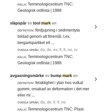
källa:
Terminologicentrum TNC:
Geologisk ordlista | 1988
släpspår
sv
tool
mark
en
definition:
fördjupning i sedimentyta
bildad genom att föremål, t.ex.
bergartspartikel ell ...
övriga språk:
da, de, es, fi, fr, no, ru
källa:
Terminologicentrum TNC:
Geologisk ordlista | 1988
avgasningsmärke
sv
bump
mark
en
definition:
felaktighet i ytan hos vulkat
gummi, orsakad av deformation i det mer
eller mi ...
övriga språk:
da, de, fi, fr, no
källa:
Terminologicentrum TNC: Plast-