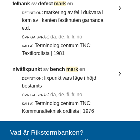
felhank
sv
defect
mark
en
definition:
markering av fel i dukvara i
form av i kanten fastknuten garnända
e.d.
övriga språk:
da, de, fi, fr, no
källa:
Terminologicentrum TNC:
Textilordlista | 1981
nivåfixpunkt
sv
bench
mark
en
definition:
fixpunkt vars läge i höjd
bestämts
övriga språk:
da, de, fi, fr, no
källa:
Terminologicentrum TNC:
Kommunalteknisk ordlista | 1976
Vad är Rikstermbanken?