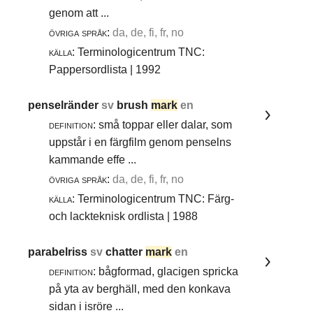
genom att ...
övriga språk:
da, de, fi, fr, no
källa:
Terminologicentrum TNC:
Pappersordlista | 1992
penselränder
sv
brush
mark
en
definition:
små toppar eller dalar, som
uppstår i en färgfilm genom penselns
kammande effe ...
övriga språk:
da, de, fi, fr, no
källa:
Terminologicentrum TNC: Färg-
och lackteknisk ordlista | 1988
parabelriss
sv
chatter
mark
en
definition:
bågformad, glacigen spricka
på yta av berghäll, med den konkava
sidan i isröre ...