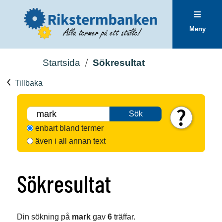
Meny
Startsida
Sökresultat
Tillbaka
Sök
enbart bland termer
även i all annan text
Sökresultat
Din sökning på
mark
gav
6
träffar.