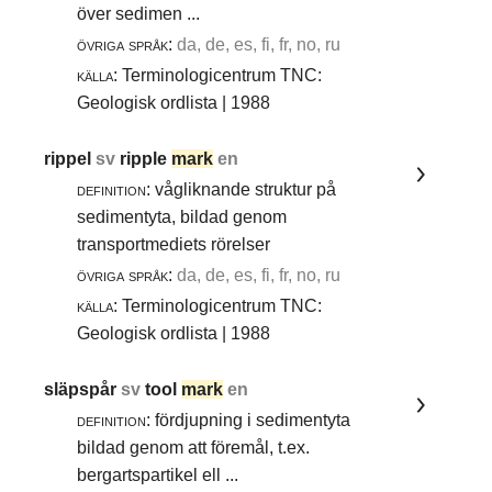
över sedimen ...
övriga språk:
da, de, es, fi, fr, no, ru
källa:
Terminologicentrum TNC:
Geologisk ordlista | 1988
rippel
sv
ripple
mark
en
definition:
vågliknande struktur på
sedimentyta, bildad genom
transportmediets rörelser
övriga språk:
da, de, es, fi, fr, no, ru
källa:
Terminologicentrum TNC:
Geologisk ordlista | 1988
släpspår
sv
tool
mark
en
definition:
fördjupning i sedimentyta
bildad genom att föremål, t.ex.
bergartspartikel ell ...