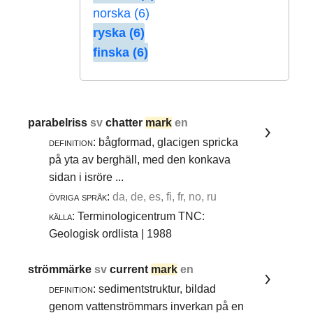
norska (6)
ryska (6)
finska (6)
parabelriss
sv
chatter
mark
en
definition:
bågformad, glacigen spricka
på yta av berghäll, med den konkava
sidan i isröre ...
övriga språk:
da, de, es, fi, fr, no, ru
källa:
Terminologicentrum TNC:
Geologisk ordlista | 1988
strömmärke
sv
current
mark
en
definition:
sedimentstruktur, bildad
genom vattenströmmars inverkan på en