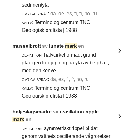
sedimentyta
övriga språk:
da, de, es, fi, fr, no, ru
källa:
Terminologicentrum TNC:
Geologisk ordlista | 1988
musselbrott
sv
lunate
mark
en
definition:
halvcirkelformad, grund
glacigen fördjupning på yta av berghäll,
med den konve ...
övriga språk:
da, es, fi, fr, no, ru
källa:
Terminologicentrum TNC:
Geologisk ordlista | 1988
böljeslagsmärke
sv
oscillation ripple
mark
en
definition:
symmetriskt rippel bildat
genom vattnets oscillerande vågrörelser