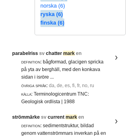
norska (6)
ryska (6)
finska (6)
parabelriss
sv
chatter
mark
en
definition:
bågformad, glacigen spricka
på yta av berghäll, med den konkava
sidan i isröre ...
övriga språk:
da, de, es, fi, fr, no, ru
källa:
Terminologicentrum TNC:
Geologisk ordlista | 1988
strömmärke
sv
current
mark
en
definition:
sedimentstruktur, bildad
genom vattenströmmars inverkan på en