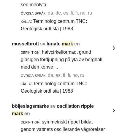
sedimentyta
övriga språk:
da, de, es, fi, fr, no, ru
källa:
Terminologicentrum TNC:
Geologisk ordlista | 1988
musselbrott
sv
lunate
mark
en
definition:
halvcirkelformad, grund
glacigen fördjupning på yta av berghäll,
med den konve ...
övriga språk:
da, es, fi, fr, no, ru
källa:
Terminologicentrum TNC:
Geologisk ordlista | 1988
böljeslagsmärke
sv
oscillation ripple
mark
en
definition:
symmetriskt rippel bildat
genom vattnets oscillerande vågrörelser