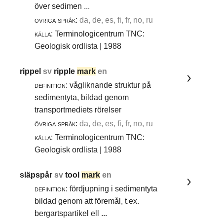
över sedimen ...
övriga språk:
da, de, es, fi, fr, no, ru
källa:
Terminologicentrum TNC:
Geologisk ordlista | 1988
rippel
sv
ripple
mark
en
definition:
vågliknande struktur på
sedimentyta, bildad genom
transportmediets rörelser
övriga språk:
da, de, es, fi, fr, no, ru
källa:
Terminologicentrum TNC:
Geologisk ordlista | 1988
släpspår
sv
tool
mark
en
definition:
fördjupning i sedimentyta
bildad genom att föremål, t.ex.
bergartspartikel ell ...