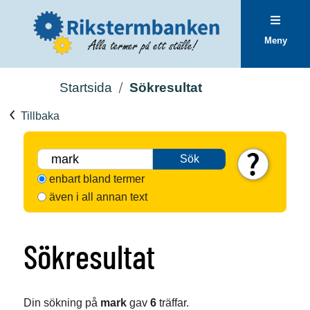
Meny
Startsida
Sökresultat
Tillbaka
Sök
enbart bland termer
även i all annan text
Sökresultat
Din sökning på
mark
gav
6
träffar.