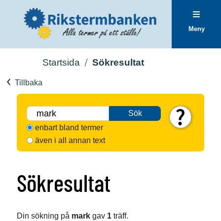
Meny
Startsida
Sökresultat
Tillbaka
Sök
enbart bland termer
även i all annan text
Sökresultat
Din sökning på
mark
gav
1
träff.