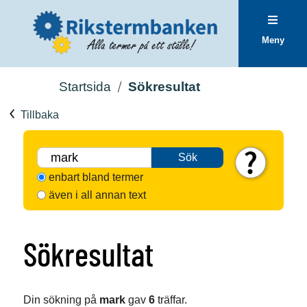
Meny
Startsida
Sökresultat
Tillbaka
Sök
enbart bland termer
även i all annan text
Sökresultat
Din sökning på
mark
gav
6
träffar.