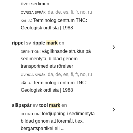
över sedimen ...
övriga språk:
da, de, es, fi, fr, no, ru
källa:
Terminologicentrum TNC:
Geologisk ordlista | 1988
rippel
sv
ripple
mark
en
definition:
vågliknande struktur på
sedimentyta, bildad genom
transportmediets rörelser
övriga språk:
da, de, es, fi, fr, no, ru
källa:
Terminologicentrum TNC:
Geologisk ordlista | 1988
släpspår
sv
tool
mark
en
definition:
fördjupning i sedimentyta
bildad genom att föremål, t.ex.
bergartspartikel ell ...