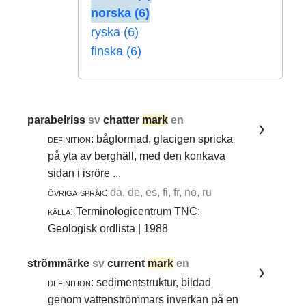
norska (6)
ryska (6)
finska (6)
parabelriss
sv
chatter
mark
en
definition:
bågformad, glacigen spricka
på yta av berghäll, med den konkava
sidan i isröre ...
övriga språk:
da, de, es, fi, fr, no, ru
källa:
Terminologicentrum TNC:
Geologisk ordlista | 1988
strömmärke
sv
current
mark
en
definition:
sedimentstruktur, bildad
genom vattenströmmars inverkan på en