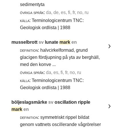
sedimentyta
övriga språk:
da, de, es, fi, fr, no, ru
källa:
Terminologicentrum TNC:
Geologisk ordlista | 1988
musselbrott
sv
lunate
mark
en
definition:
halvcirkelformad, grund
glacigen fördjupning på yta av berghäll,
med den konve ...
övriga språk:
da, es, fi, fr, no, ru
källa:
Terminologicentrum TNC:
Geologisk ordlista | 1988
böljeslagsmärke
sv
oscillation ripple
mark
en
definition:
symmetriskt rippel bildat
genom vattnets oscillerande vågrörelser