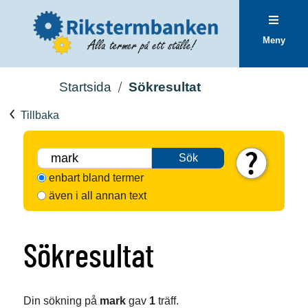
Meny
Startsida
Sökresultat
Tillbaka
Sök
enbart bland termer
även i all annan text
Sökresultat
Din sökning på
mark
gav
1
träff.