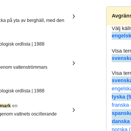
Avgräns
ka på yta av berghäll, med den
Välj käl
engelsk
ogisk ordlista | 1988
Visa te
svenska
 genom vattenströmmars
Visa te
svenska
engelsk
ogisk ordlista | 1988
tyska (5
franska 
mark
en
spanska
 genom vattnets oscillerande
danska 
norska (