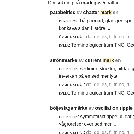
Din sökning på
mark
gav
5
träffar.
parabelriss
sv
chatter
mark
en
definition:
bågformad, glacigen spric
konkava sidan i isröre ...
övriga språk:
da, de, es, fi, fr, no, ru
källa:
Terminologicentrum TNC: Geol
strömmärke
sv
current
mark
en
definition:
sedimentstruktur, bildad
inverkan på en sedimentyta
övriga språk:
da, de, es, fi, fr, no, ru
källa:
Terminologicentrum TNC: Geol
böljeslagsmärke
sv
oscillation ripple
definition:
symmetriskt rippel bildat
vågrörelser över sedimen ...
övriga språk:
da, de, es, fi, fr, no, ru