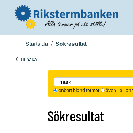
Startsida
Sökresultat
Tillbaka
enbart bland termer
även i all an
Sökresultat