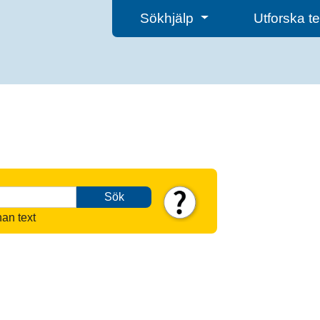
Sökhjälp
Utforska 
Sök
nan text