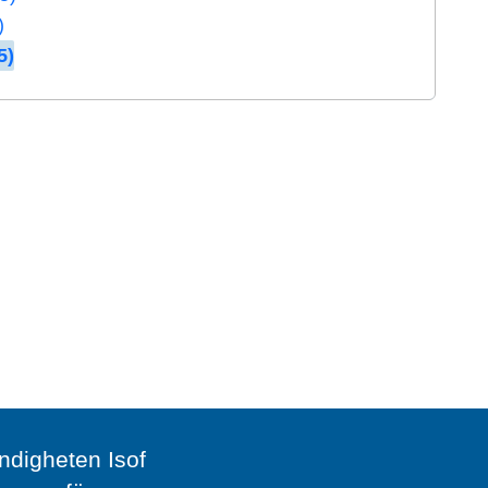
)
5)
digheten Isof