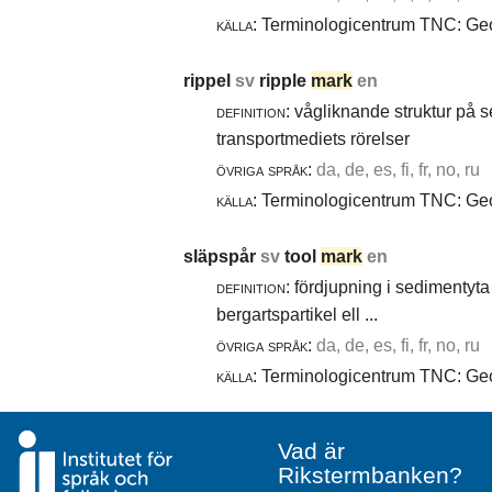
källa:
Terminologicentrum TNC: Geol
rippel
sv
ripple
mark
en
definition:
vågliknande struktur på 
transportmediets rörelser
övriga språk:
da, de, es, fi, fr, no, ru
källa:
Terminologicentrum TNC: Geol
släpspår
sv
tool
mark
en
definition:
fördjupning i sedimentyta 
bergartspartikel ell ...
övriga språk:
da, de, es, fi, fr, no, ru
källa:
Terminologicentrum TNC: Geol
Vad är
Rikstermbanken?