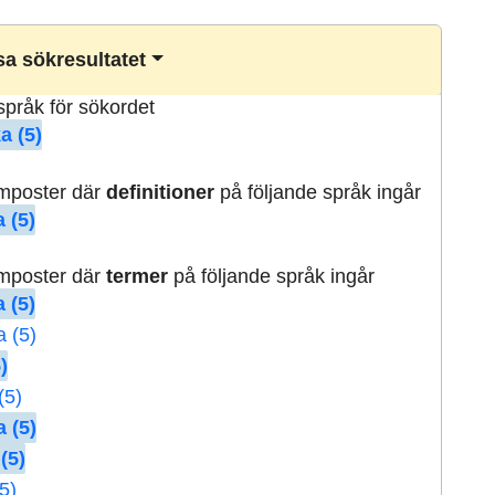
a sökresultatet
lspråk för sökordet
a (5)
rmposter där
definitioner
på följande språk ingår
 (5)
rmposter där
termer
på följande språk ingår
 (5)
a (5)
)
(5)
 (5)
(5)
5)