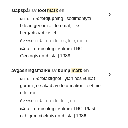
släpspår
sv
tool
mark
en
definition:
fördjupning i sedimentyta
bildad genom att föremål, t.ex.
bergartspartikel ell ...
övriga språk:
da, de, es, fi, fr, no, ru
källa:
Terminologicentrum TNC:
Geologisk ordlista | 1988
avgasningsmärke
sv
bump
mark
en
definition:
felaktighet i ytan hos vulkat
gummi, orsakad av deformation i det mer
eller mi ...
övriga språk:
da, de, fi, fr, no
källa:
Terminologicentrum TNC: Plast-
och gummiteknisk ordlista | 1986