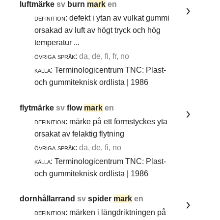
luftmärke
sv
burn
mark
en
definition:
defekt i ytan av vulkat gummi
orsakad av luft av högt tryck och hög
temperatur ...
övriga språk:
da, de, fi, fr, no
källa:
Terminologicentrum TNC: Plast-
och gummiteknisk ordlista | 1986
flytmärke
sv
flow
mark
en
definition:
märke på ett formstyckes yta
orsakat av felaktig flytning
övriga språk:
da, de, fi, no
källa:
Terminologicentrum TNC: Plast-
och gummiteknisk ordlista | 1986
dornhållarrand
sv
spider
mark
en
definition:
märken i längdriktningen på