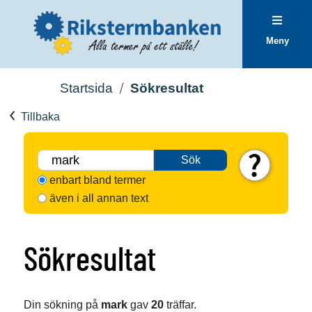
Meny
Startsida
Sökresultat
Tillbaka
Sök
enbart bland termer
även i all annan text
Sökresultat
Din sökning på
mark
gav
20
träffar.