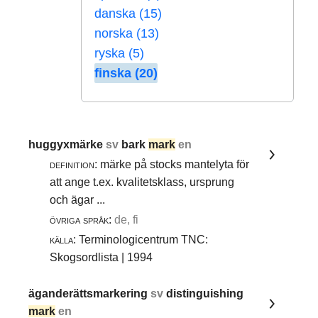
danska (15)
norska (13)
ryska (5)
finska (20)
huggyxmärke
sv
bark
mark
en
definition:
märke på stocks mantelyta för
att ange t.ex. kvalitetsklass, ursprung
och ägar ...
övriga språk:
de, fi
källa:
Terminologicentrum TNC:
Skogsordlista | 1994
äganderättsmarkering
sv
distinguishing
mark
en