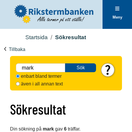
Meny
Startsida
Sökresultat
Tillbaka
Sök
enbart bland termer
även i all annan text
Sökresultat
Din sökning på
mark
gav
6
träffar.