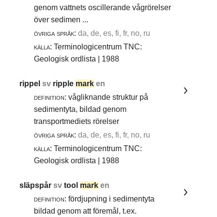
genom vattnets oscillerande vågrörelser
över sedimen ...
övriga språk:
da, de, es, fi, fr, no, ru
källa:
Terminologicentrum TNC:
Geologisk ordlista | 1988
rippel
sv
ripple
mark
en
definition:
vågliknande struktur på
sedimentyta, bildad genom
transportmediets rörelser
övriga språk:
da, de, es, fi, fr, no, ru
källa:
Terminologicentrum TNC:
Geologisk ordlista | 1988
släpspår
sv
tool
mark
en
definition:
fördjupning i sedimentyta
bildad genom att föremål, t.ex.