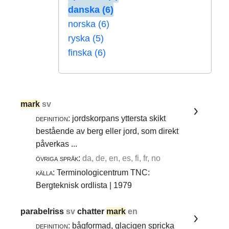
danska (6)
norska (6)
ryska (5)
finska (6)
mark
sv
definition:
jordskorpans yttersta skikt
bestående av berg eller jord, som direkt
påverkas ...
övriga språk:
da, de, en, es, fi, fr, no
källa:
Terminologicentrum TNC:
Bergteknisk ordlista | 1979
parabelriss
sv
chatter
mark
en
definition:
bågformad, glacigen spricka