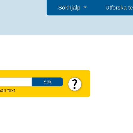
Sökhjälp
Utforska 
Sök
nan text