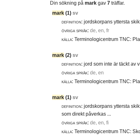
Din sökning på
mark
gav
7
träffar.
mark
(1)
sv
definition:
jordskorpans yttersta skik
övriga språk:
de, en, fr
källa:
Terminologicentrum TNC: Plan
mark
(2)
sv
definition:
jord som inte är täckt av 
övriga språk:
de, en
källa:
Terminologicentrum TNC: Plan
mark
(1)
sv
definition:
jordskorpans yttersta skik
som direkt påverkas ...
övriga språk:
de, en, fi
källa:
Terminologicentrum TNC: Skog