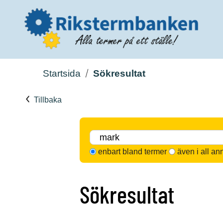
Startsida
Sökresultat
Tillbaka
enbart bland termer
även i all an
Sökresultat