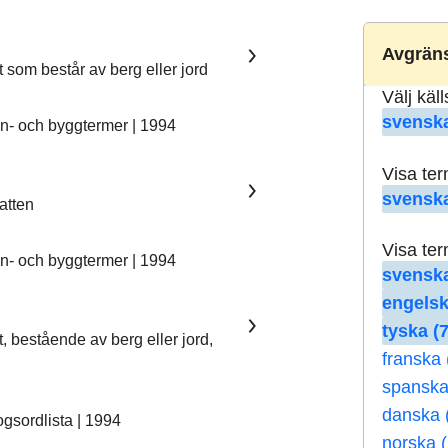
Avgräns
t som består av berg eller jord
Välj käl
svenska
- och byggtermer | 1994
Visa te
svenska
vatten
Visa te
- och byggtermer | 1994
svenska
engelsk
tyska (7
t, bestående av berg eller jord,
franska 
spanska
danska 
sordlista | 1994
norska (