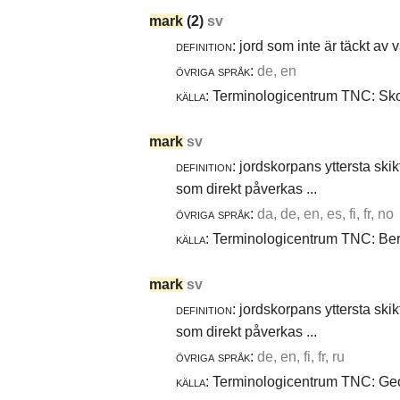
mark
(2)
sv
definition:
jord som inte är täckt av 
övriga språk:
de, en
källa:
Terminologicentrum TNC: Skog
mark
sv
definition:
jordskorpans yttersta skik
som direkt påverkas ...
övriga språk:
da, de, en, es, fi, fr, no
källa:
Terminologicentrum TNC: Berg
mark
sv
definition:
jordskorpans yttersta skik
som direkt påverkas ...
övriga språk:
de, en, fi, fr, ru
källa:
Terminologicentrum TNC: Geot