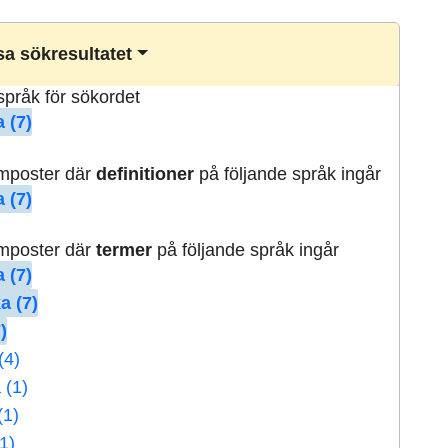
a sökresultatet
lspråk för sökordet
 (7)
rmposter där
definitioner
på följande språk ingår
 (7)
rmposter där
termer
på följande språk ingår
 (7)
a (7)
)
(4)
 (1)
(1)
1)