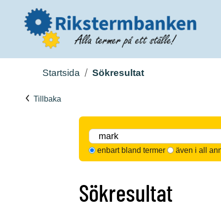
Startsida
Sökresultat
Tillbaka
enbart bland termer
även i all an
Sökresultat