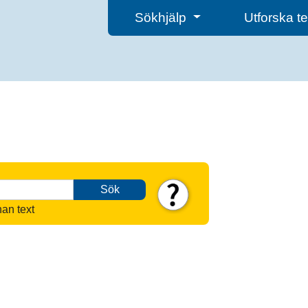
Sökhjälp
Utforska 
Sök
nan text