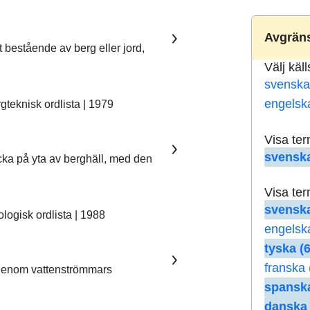
Avgräns
t bestående av berg eller jord,
Välj käl
svenska
engelsk
teknisk ordlista | 1979
Visa te
svenska
ka på yta av berghäll, med den
Visa te
svenska
ogisk ordlista | 1988
engelsk
tyska (6
franska 
 genom vattenströmmars
spanska
danska 