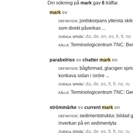
Din sökning på
mark
gav
6
träffar.
mark
sv
definition:
jordskorpans yttersta skik
som direkt påverkas ...
övriga språk:
da, de, en, es, fi, fr, no
källa:
Terminologicentrum TNC: Berg
parabelriss
sv
chatter
mark
en
definition:
bågformad, glacigen spric
konkava sidan i isröre ...
övriga språk:
da, de, es, fi, fr, no, ru
källa:
Terminologicentrum TNC: Geol
strömmärke
sv
current
mark
en
definition:
sedimentstruktur, bildad
inverkan på en sedimentyta
övriga språk:
da, de, es, fi, fr, no, ru