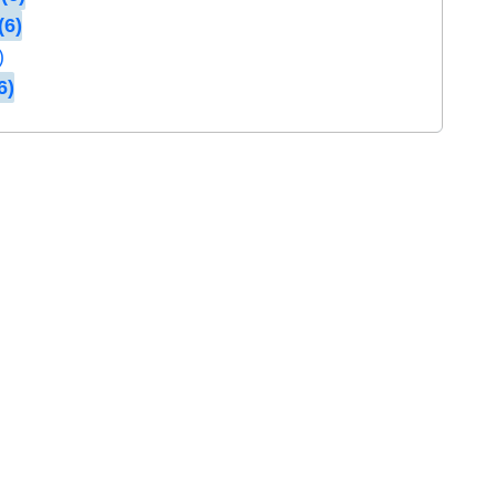
(6)
)
6)