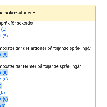
a sökresultatet
lspråk för sökordet
 (1)
a (5)
rmposter där
definitioner
på följande språk ingår
 (6)
rmposter där
termer
på följande språk ingår
 (6)
a (6)
)
(6)
 (6)
(6)