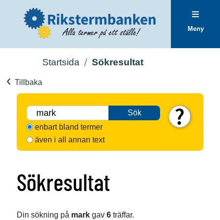
Meny
Startsida
Sökresultat
Tillbaka
Sök
enbart bland termer
även i all annan text
Sökresultat
Din sökning på
mark
gav
6
träffar.