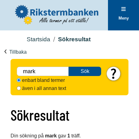
Meny
Startsida
Sökresultat
Tillbaka
Sök
enbart bland termer
även i all annan text
Sökresultat
Din sökning på
mark
gav
1
träff.