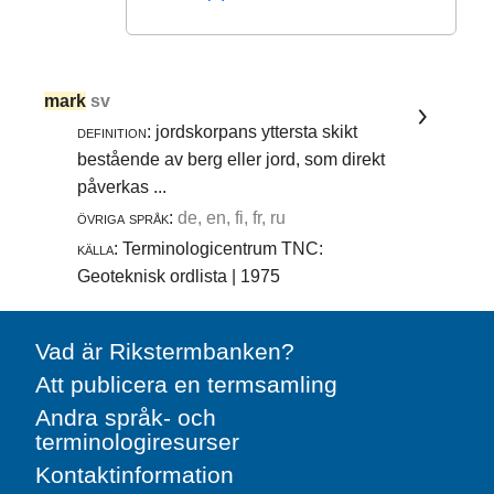
mark
sv
definition:
jordskorpans yttersta skikt
bestående av berg eller jord, som direkt
påverkas ...
övriga språk:
de, en, fi, fr, ru
källa:
Terminologicentrum TNC:
Geoteknisk ordlista | 1975
Vad är Rikstermbanken?
Att publicera en termsamling
Andra språk- och
terminologiresurser
Kontaktinformation