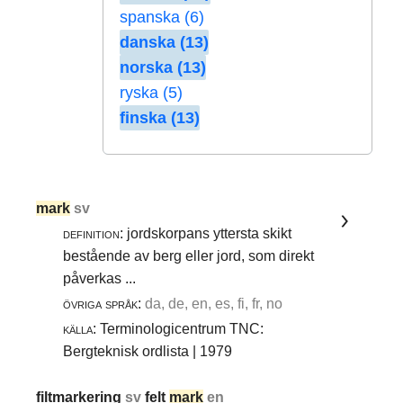
spanska (6)
danska (13)
norska (13)
ryska (5)
finska (13)
mark
sv
definition:
jordskorpans yttersta skikt
bestående av berg eller jord, som direkt
påverkas ...
övriga språk:
da, de, en, es, fi, fr, no
källa:
Terminologicentrum TNC:
Bergteknisk ordlista | 1979
filtmarkering
sv
felt
mark
en