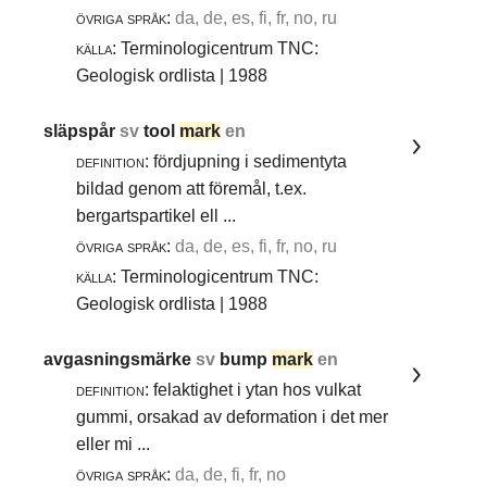
övriga språk:
da, de, es, fi, fr, no, ru
källa:
Terminologicentrum TNC:
Geologisk ordlista | 1988
släpspår
sv
tool
mark
en
definition:
fördjupning i sedimentyta
bildad genom att föremål, t.ex.
bergartspartikel ell ...
övriga språk:
da, de, es, fi, fr, no, ru
källa:
Terminologicentrum TNC:
Geologisk ordlista | 1988
avgasningsmärke
sv
bump
mark
en
definition:
felaktighet i ytan hos vulkat
gummi, orsakad av deformation i det mer
eller mi ...
övriga språk:
da, de, fi, fr, no