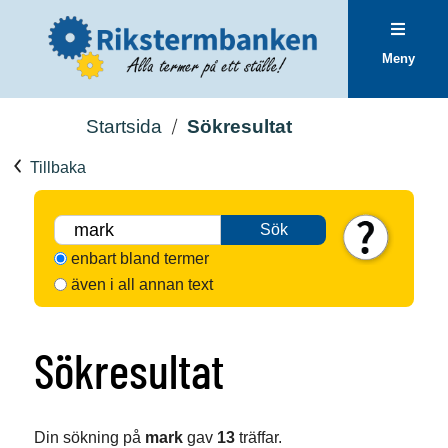
Meny
Startsida
Sökresultat
Tillbaka
Sök
enbart bland termer
även i all annan text
Sökresultat
Din sökning på
mark
gav
13
träffar.