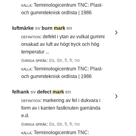
källa:
Terminologicentrum TNC: Plast-
och gummiteknisk ordlista | 1986
luftmärke
sv
burn
mark
en
definition:
defekt i ytan av vulkat gummi
orsakad av luft av högt tryck och hög
temperatur ...
övriga språk:
da, de, fi, fr, no
källa:
Terminologicentrum TNC: Plast-
och gummiteknisk ordlista | 1986
felhank
sv
defect
mark
en
definition:
markering av fel i dukvara i
form av i kanten fastknuten garnända
e.d.
övriga språk:
da, de, fi, fr, no
källa:
Terminologicentrum TNC: