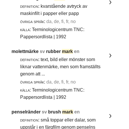
definition:
kvarstående avtryck av
maskinfilt i papper eller papp
övriga språk:
da, de, fi, fr, no
källa:
Terminologicentrum TNC:
Pappersordlista | 1992
molettmärke
sv
rubber
mark
en
definition:
text, bild eller mönster som
liknar vattenmärke, men som framställts
genom att ...
övriga språk:
da, de, fi, fr, no
källa:
Terminologicentrum TNC:
Pappersordlista | 1992
penselränder
sv
brush
mark
en
definition:
små toppar eller dalar, som
uppstår i en färgfilm genom penselns