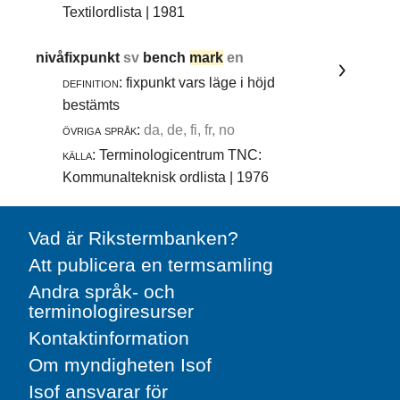
Textilordlista | 1981
nivåfixpunkt
sv
bench
mark
en
definition:
fixpunkt vars läge i höjd
bestämts
övriga språk:
da, de, fi, fr, no
källa:
Terminologicentrum TNC:
Kommunalteknisk ordlista | 1976
Vad är Rikstermbanken?
Att publicera en termsamling
Andra språk- och
terminologiresurser
Kontaktinformation
Om myndigheten Isof
Isof ansvarar för