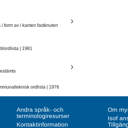
 i form av i kanten fastknuten
lordlista | 1981
 bestämts
unalteknisk ordlista | 1976
Andra språk- och
Om myn
terminologiresurser
Isof an
Kontaktinformation
Tillgän