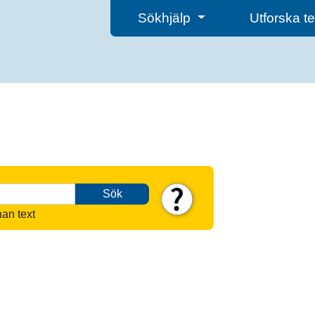
Sökhjälp
Utforska 
Sök
nan text