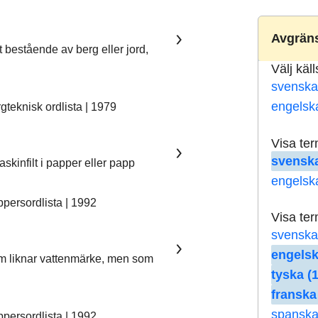
Avgräns
t bestående av berg eller jord,
Välj käl
svenska
engelsk
teknisk ordlista | 1979
Visa te
svenska
skinfilt i papper eller papp
engelsk
ersordlista | 1992
Visa te
svenska
engelsk
som liknar vattenmärke, men som
tyska (
franska
spanska
ersordlista | 1992