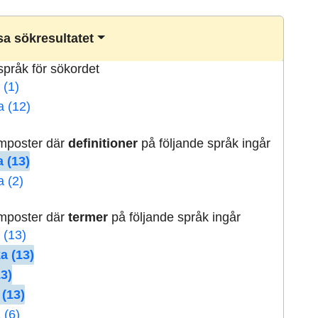
a sökresultatet
lspråk för sökordet
 (1)
a (12)
rmposter där
definitioner
på följande språk ingår
 (13)
a (2)
rmposter där
termer
på följande språk ingår
 (13)
a (13)
13)
 (13)
 (6)