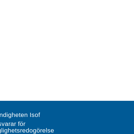
digheten Isof
svarar för
glighetsredogörelse