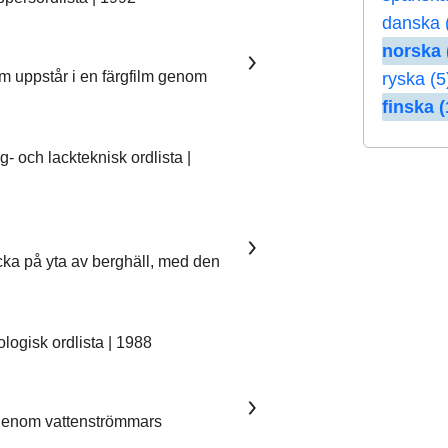
danska 
norska 
om uppstår i en färgfilm genom
ryska (5
finska (
 och lackteknisk ordlista |
ka på yta av berghäll, med den
ogisk ordlista | 1988
 genom vattenströmmars