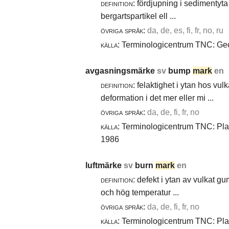
definition:
fördjupning i sedimentyta 
bergartspartikel ell ...
övriga språk:
da, de, es, fi, fr, no, ru
källa:
Terminologicentrum TNC: Geol
avgasningsmärke
sv
bump
mark
en
definition:
felaktighet i ytan hos vul
deformation i det mer eller mi ...
övriga språk:
da, de, fi, fr, no
källa:
Terminologicentrum TNC: Plast
1986
luftmärke
sv
burn
mark
en
definition:
defekt i ytan av vulkat gu
och hög temperatur ...
övriga språk:
da, de, fi, fr, no
källa:
Terminologicentrum TNC: Plast