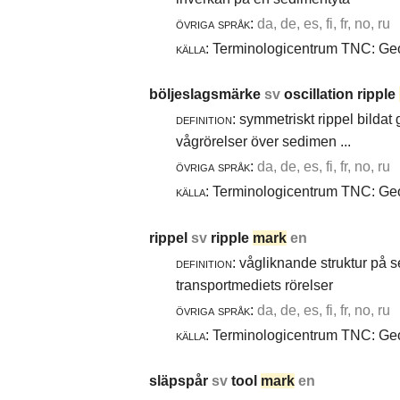
övriga språk:
da, de, es, fi, fr, no, ru
källa:
Terminologicentrum TNC: Geol
böljeslagsmärke
sv
oscillation ripple
definition:
symmetriskt rippel bildat
vågrörelser över sedimen ...
övriga språk:
da, de, es, fi, fr, no, ru
källa:
Terminologicentrum TNC: Geol
rippel
sv
ripple
mark
en
definition:
vågliknande struktur på 
transportmediets rörelser
övriga språk:
da, de, es, fi, fr, no, ru
källa:
Terminologicentrum TNC: Geol
släpspår
sv
tool
mark
en