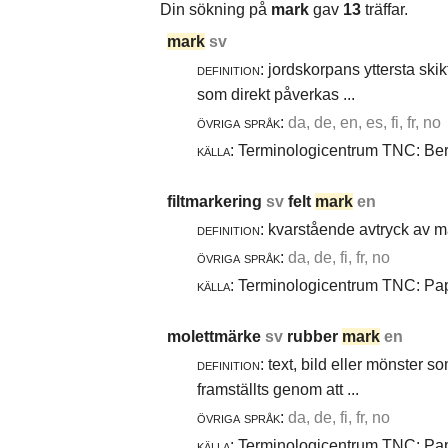
Din sökning på
mark
gav
13
träffar.
mark
sv
definition:
jordskorpans yttersta skik
som direkt påverkas ...
övriga språk:
da, de, en, es, fi, fr, no
källa:
Terminologicentrum TNC: Berg
filtmarkering
sv
felt
mark
en
definition:
kvarstående avtryck av ma
övriga språk:
da, de, fi, fr, no
källa:
Terminologicentrum TNC: Papp
molettmärke
sv
rubber
mark
en
definition:
text, bild eller mönster 
framställts genom att ...
övriga språk:
da, de, fi, fr, no
källa:
Terminologicentrum TNC: Papp