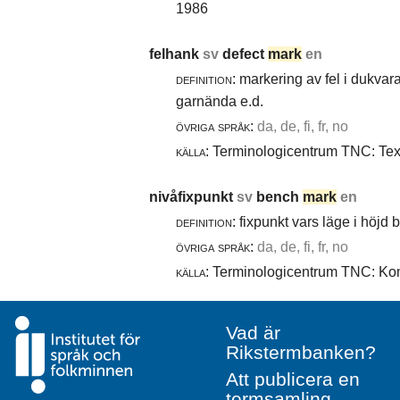
1986
felhank
sv
defect
mark
en
definition:
markering av fel i dukvara
garnända e.d.
övriga språk:
da, de, fi, fr, no
källa:
Terminologicentrum TNC: Texti
nivåfixpunkt
sv
bench
mark
en
definition:
fixpunkt vars läge i höjd
övriga språk:
da, de, fi, fr, no
källa:
Terminologicentrum TNC: Komm
Vad är
Rikstermbanken?
Att publicera en
termsamling