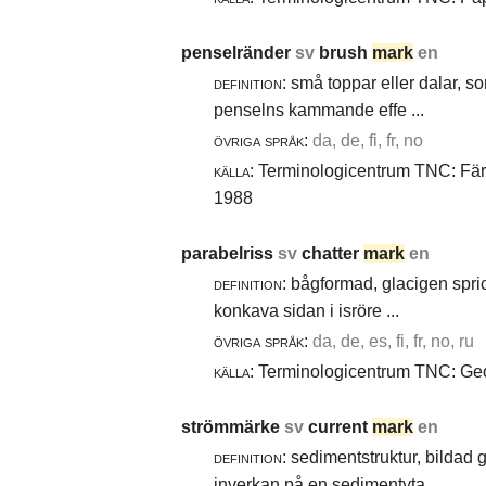
penselränder
sv
brush
mark
en
definition:
små toppar eller dalar, s
penselns kammande effe ...
övriga språk:
da, de, fi, fr, no
källa:
Terminologicentrum TNC: Färg-
1988
parabelriss
sv
chatter
mark
en
definition:
bågformad, glacigen spric
konkava sidan i isröre ...
övriga språk:
da, de, es, fi, fr, no, ru
källa:
Terminologicentrum TNC: Geol
strömmärke
sv
current
mark
en
definition:
sedimentstruktur, bildad
inverkan på en sedimentyta