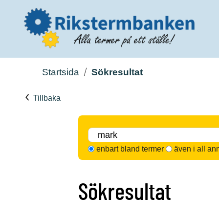
Startsida
Sökresultat
Tillbaka
enbart bland termer
även i all an
Sökresultat