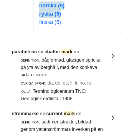
norska (5)
ryska (5)
finska (5)
parabelriss
sv
chatter
mark
en
definition:
bågformad, glacigen spricka
på yta av berghäll, med den konkava
sidan i isröre ...
övriga språk:
da, de, es, fi, fr, no, ru
källa:
Terminologicentrum TNC:
Geologisk ordlista | 1988
strömmärke
sv
current
mark
en
definition:
sedimentstruktur, bildad
genom vattenströmmars inverkan på en