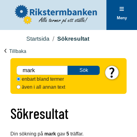
Meny
Startsida
Sökresultat
Tillbaka
Sök
enbart bland termer
även i all annan text
Sökresultat
Din sökning på
mark
gav
5
träffar.