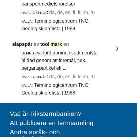
transportmediets rörelser
övriga språk:
da, de, es, fi, fr, no, ru
källa:
Terminologicentrum TNC:
Geologisk ordlista | 1988
släpspår
sv
tool
mark
en
definition:
fördjupning i sedimentyta
bildad genom att föremål, t.ex.
bergartspartikel ell ...
övriga språk:
da, de, es, fi, fr, no, ru
källa:
Terminologicentrum TNC:
Geologisk ordlista | 1988
Vad är Rikstermbanken?
Att publicera en termsamling
Andra språk- och