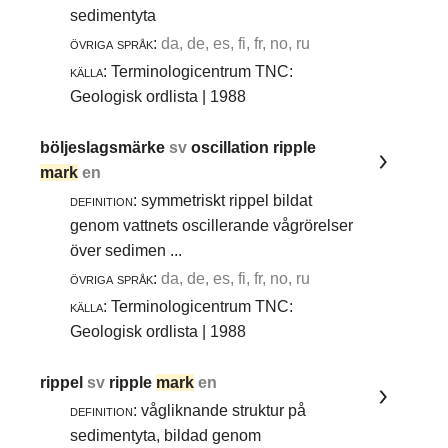
sedimentyta
övriga språk:
da, de, es, fi, fr, no, ru
källa:
Terminologicentrum TNC:
Geologisk ordlista | 1988
böljeslagsmärke
sv
oscillation ripple
mark
en
definition:
symmetriskt rippel bildat
genom vattnets oscillerande vågrörelser
över sedimen ...
övriga språk:
da, de, es, fi, fr, no, ru
källa:
Terminologicentrum TNC:
Geologisk ordlista | 1988
rippel
sv
ripple
mark
en
definition:
vågliknande struktur på
sedimentyta, bildad genom