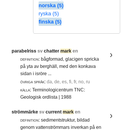
norska (5)
ryska (5)
finska (5)
parabelriss
sv
chatter
mark
en
definition:
bågformad, glacigen spricka
på yta av berghäll, med den konkava
sidan i isröre ...
övriga språk:
da, de, es, fi, fr, no, ru
källa:
Terminologicentrum TNC:
Geologisk ordlista | 1988
strömmärke
sv
current
mark
en
definition:
sedimentstruktur, bildad
genom vattenströmmars inverkan på en