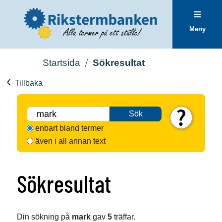
Meny
Startsida
Sökresultat
Tillbaka
Sök
enbart bland termer
även i all annan text
Sökresultat
Din sökning på
mark
gav
5
träffar.