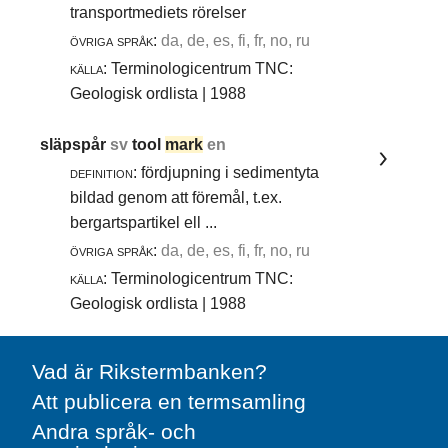
transportmediets rörelser
övriga språk:
da, de, es, fi, fr, no, ru
källa:
Terminologicentrum TNC:
Geologisk ordlista | 1988
släpspår
sv
tool
mark
en
definition:
fördjupning i sedimentyta
bildad genom att föremål, t.ex.
bergartspartikel ell ...
övriga språk:
da, de, es, fi, fr, no, ru
källa:
Terminologicentrum TNC:
Geologisk ordlista | 1988
Vad är Rikstermbanken?
Att publicera en termsamling
Andra språk- och