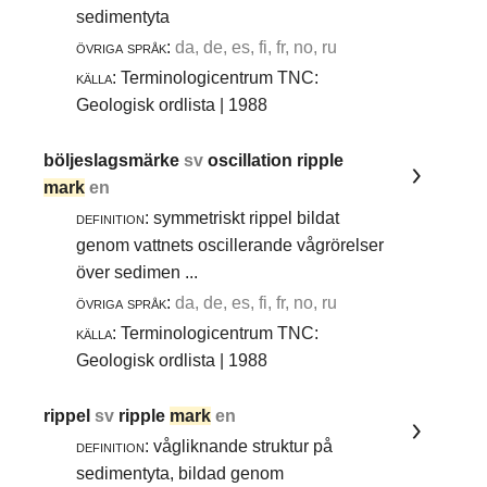
sedimentyta
övriga språk:
da, de, es, fi, fr, no, ru
källa:
Terminologicentrum TNC:
Geologisk ordlista | 1988
böljeslagsmärke
sv
oscillation ripple
mark
en
definition:
symmetriskt rippel bildat
genom vattnets oscillerande vågrörelser
över sedimen ...
övriga språk:
da, de, es, fi, fr, no, ru
källa:
Terminologicentrum TNC:
Geologisk ordlista | 1988
rippel
sv
ripple
mark
en
definition:
vågliknande struktur på
sedimentyta, bildad genom